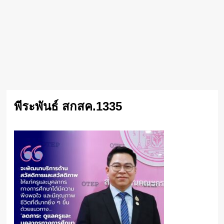
พีระพันธ์ สกสค.1335