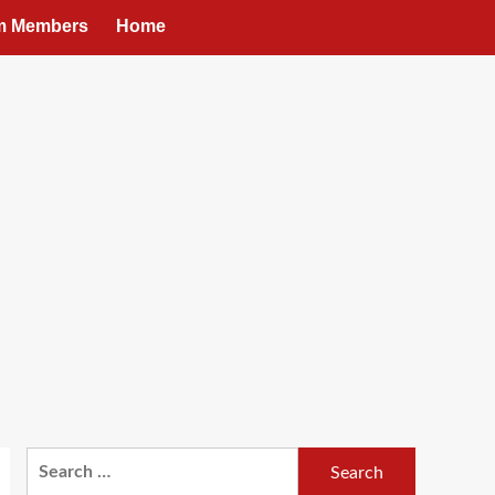
um Members
Home
Search
for: