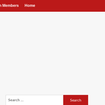
um Members
Home
Search
for: