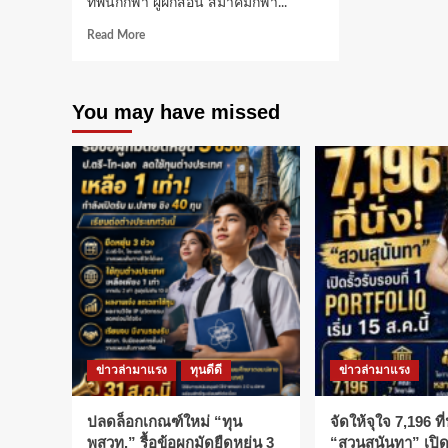
ทัพนักกีฬา ผู้ฝึกสอน สมาคมกีฬา...
Read
Read More
more
about
ดร.ช้าง-
You may have missed
อภิ
ชา
ระยับ
ศรี​
ร่วม
ยินดี
“นักกีฬา
โอลิมปิก”
ทีม
ชาติ
ไทย​
ใน
พิธี
ฉลอง
ข่าวล่ามาแรง
ทุนดีดี
ข่าวล่ามาแรง
ชัย​
”ปารีส
เกมส์”
ปลดล็อกเกณฑ์ใหม่ “ทุน
จัดให้จุใจ 7,196 ที่น
พสวท.” รื้อข้อผูกมัดยืดหยุ่น 3
“สวนสุนันทา” เปิดร