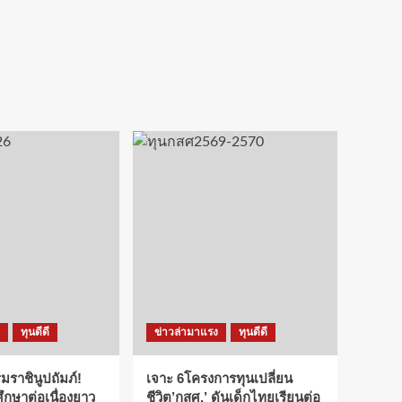
ทุนดีดี
ข่าวล่ามาแรง
ทุนดีดี
ราชินูปถัมภ์!
เจาะ 6โครงการทุนเปลี่ยน
กษาต่อเนื่องยาว
ชีวิต’กสศ.’ ดันเด็กไทยเรียนต่อ