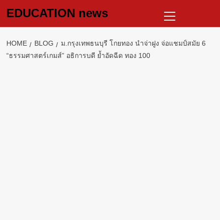
Skip
Primary
EDUCATION news
to
Menu
content
HOME
BLOG
ม.กรุงเทพธนบุรี โกยทอง นำจ่าฝูง จ่อแชมป์สมัย 6
“ธรรมศาสตร์เกมส์” อธิการบดี ย้ำอัดฉีด ทอง 100