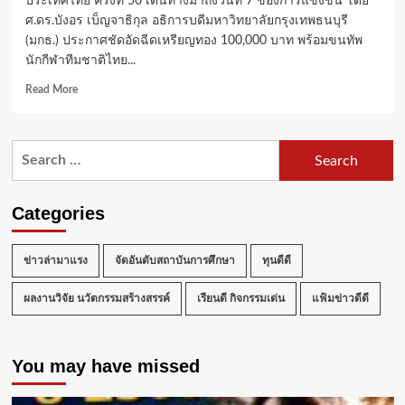
ประเทศไทย ครั้งที่ 50 เดินทางมาถึงวันที่ 7 ของการแข่งขัน โดย
ศ.ดร.บังอร เบ็ญจาธิกุล อธิการบดีมหาวิทยาลัยกรุงเทพธนบุรี
(มกธ.) ประกาศชัดอัดฉีดเหรียญทอง 100,000 บาท พร้อมขนทัพ
นักกีฬาทีมชาติไทย...
Read
Read More
more
about
ม.กรุงเทพ
Search
ธนบุรี
for:
โกย
ทอง
นำ
Categories
จ่า
ฝูง
จ่อ
ข่าวล่ามาแรง
จัดอันดับสถาบันการศึกษา
ทุนดีดี
แชมป์
สมัย
ผลงานวิจัย นวัตกรรมสร้างสรรค์
เรียนดี กิจกรรมเด่น
แฟ้มข่าวดีดี
6
“ธรรมศาสตร์
เกมส์”
You may have missed
อธิการบดี
ย้ำ
อัดฉีด