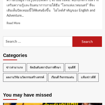
ความเป็นผู้นำในรูปแบบที่เด็ก ๆ จะไม่มีวันลืม! พบกับกิจกรรมสร้าง
เสริมความรู้และจินตนาการภายใต้ธีม “โลกแห่งเวทมนตร์” ที่จะ
เติมเต็มปิดเทอมนี้ให้พิเศษยิ่งขึ้น ไฮไลต์สำคัญของ English and
Adventure...
Read
Read More
more
about
สัมผัส
Search
ประสบการณ์
for:
มหัศจรรย์
กับ
English
Categories
Summer
Camp
ณ
ข่าวล่ามาแรง
จัดอันดับสถาบันการศึกษา
ทุนดีดี
โรงเรียน
นานาชาติ
ผลงานวิจัย นวัตกรรมสร้างสรรค์
เรียนดี กิจกรรมเด่น
แฟ้มข่าวดีดี
St.
Stephen’s
เขา
You may have missed
ใหญ่