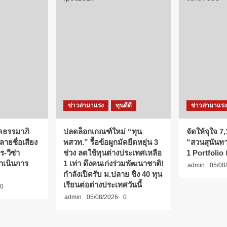
ข่าวล่ามาแรง
ทุนดีดี
ข่าวล่ามาแรง
ึดธรรมาภิ
ปลดล็อกเกณฑ์ใหม่ “ทุน
จัดให้จุใจ 7,1
ายชื่อเสียง
พสวท.” รื้อข้อผูกมัดยืดหยุ่น 3
“สวนสุนันทา”
-วีซ่า
ช่วง ลดใช้ทุนต่างประเทศเหลือ
1 Portfolio เ
ดำเนินการ
1 เท่า ดึงคนเก่งร่วมพัฒนาชาติ!
admin
05/08
กำลังเปิดรับ ม.ปลาย ชิง 40 ทุน
เรียนต่อต่างประเทศวันนี้
0
admin
05/08/2026
0