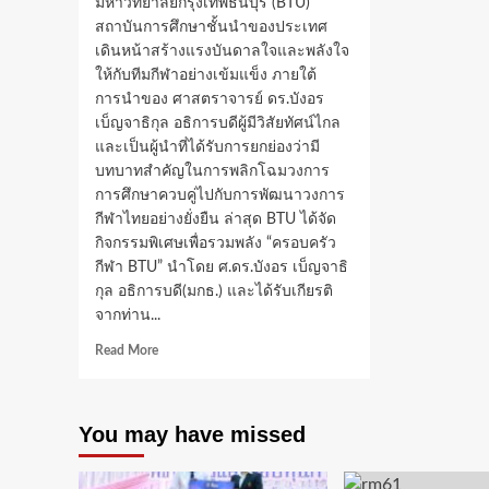
มหาวิทยาลัยกรุงเทพธนบุรี (BTU)
สถาบันการศึกษาชั้นนำของประเทศ
เดินหน้าสร้างแรงบันดาลใจและพลังใจ
ให้กับทีมกีฬาอย่างเข้มแข็ง ภายใต้
การนำของ ศาสตราจารย์ ดร.บังอร
เบ็ญจาธิกุล อธิการบดีผู้มีวิสัยทัศน์ไกล
และเป็นผู้นำที่ได้รับการยกย่องว่ามี
บทบาทสำคัญในการพลิกโฉมวงการ
การศึกษาควบคู่ไปกับการพัฒนาวงการ
กีฬาไทยอย่างยั่งยืน ล่าสุด BTU ได้จัด
กิจกรรมพิเศษเพื่อรวมพลัง “ครอบครัว
กีฬา BTU” นำโดย ศ.ดร.บังอร เบ็ญจาธิ
กุล อธิการบดี(มกธ.) และได้รับเกียรติ
จากท่าน...
Read
Read More
more
about
ทีม
You may have missed
กีฬา”ม.กรุงเทพ
ธนบุรี”
รวม