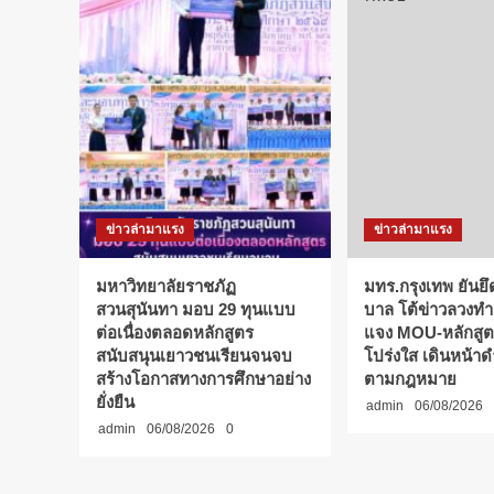
พลัง
ผู้นำ-
โค้ช-
ทัพ
กีฬา
จุด
ไฟ
ใจ
สู่
ชัยชนะ!
ข่าวล่ามาแรง
ข่าวล่ามาแรง
มหาวิทยาลัยราชภัฏ
มทร.กรุงเทพ ยันย
สวนสุนันทา มอบ 29 ทุนแบบ
บาล โต้ข่าวลวงทำล
ต่อเนื่องตลอดหลักสูตร
แจง MOU-หลักสูตร
สนับสนุนเยาวชนเรียนจนจบ
โปร่งใส เดินหน้า
สร้างโอกาสทางการศึกษาอย่าง
ตามกฎหมาย
ยั่งยืน
admin
06/08/2026
admin
06/08/2026
0