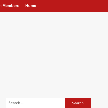
um Members
Home
Search
for: