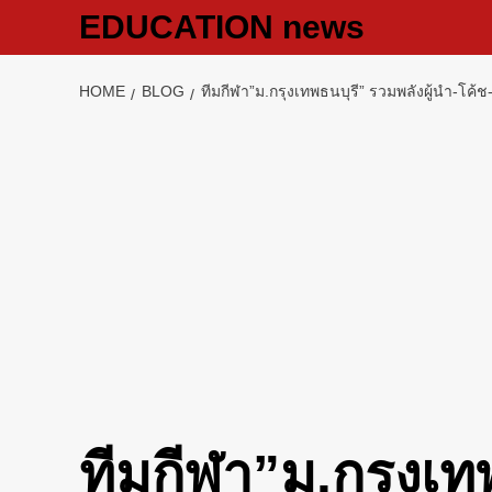
Skip
EDUCATION news
to
content
HOME
BLOG
ทีมกีฬา”ม.กรุงเทพธนบุรี” รวมพลังผู้นำ-โค้ช
ทีมกีฬา”ม.กรุงเท