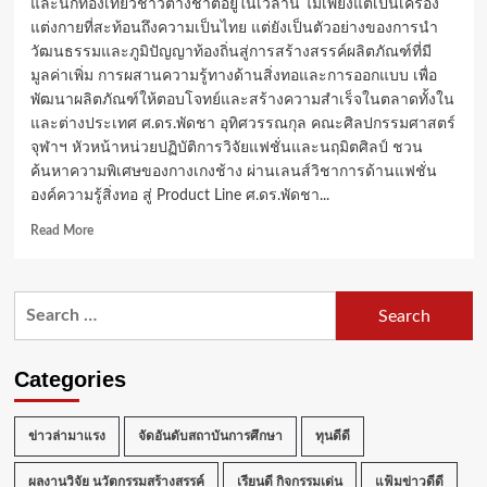
และนักท่องเที่ยวชาวต่างชาติอยู่ในเวลานี้ ไม่เพียงแต่เป็นเครื่อง
แต่งกายที่สะท้อนถึงความเป็นไทย แต่ยังเป็นตัวอย่างของการนำ
วัฒนธรรมและภูมิปัญญาท้องถิ่นสู่การสร้างสรรค์ผลิตภัณฑ์ที่มี
มูลค่าเพิ่ม การผสานความรู้ทางด้านสิ่งทอและการออกแบบ เพื่อ
พัฒนาผลิตภัณฑ์ให้ตอบโจทย์และสร้างความสำเร็จในตลาดทั้งใน
และต่างประเทศ ศ.ดร.พัดชา อุทิศวรรณกุล คณะศิลปกรรมศาสตร์
จุฬาฯ หัวหน้าหน่วยปฏิบัติการวิจัยแฟชั่นและนฤมิตศิลป์ ชวน
ค้นหาความพิเศษของกางเกงช้าง ผ่านเลนส์วิชาการด้านแฟชั่น
องค์ความรู้สิ่งทอ สู่ Product Line ศ.ดร.พัดชา...
Read
Read More
more
about
นัก
Search
วิชา
for:
การ
จุฬาฯ
ชวน
Categories
นัก
ออกแบบ
รุ่น
ข่าวล่ามาแรง
จัดอันดับสถาบันการศึกษา
ทุนดีดี
ใหม่
ต่อย
ผลงานวิจัย นวัตกรรมสร้างสรรค์
เรียนดี กิจกรรมเด่น
แฟ้มข่าวดีดี