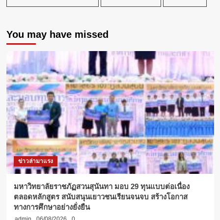
อด
“กางเกง
ช้าง”
You may have missed
สาน
ต่อ
อัต
ลักษณ์
แห่ง
วัฒนธรรม
ส่ง
เสริม
Soft
Power
ไทย
ข่าวล่ามาแรง
มหาวิทยาลัยราชภัฏสวนสุนันทา มอบ 29 ทุนแบบต่อเนื่อง
ตลอดหลักสูตร สนับสนุนเยาวชนเรียนจนจบ สร้างโอกาส
ทางการศึกษาอย่างยั่งยืน
admin
06/08/2026
0