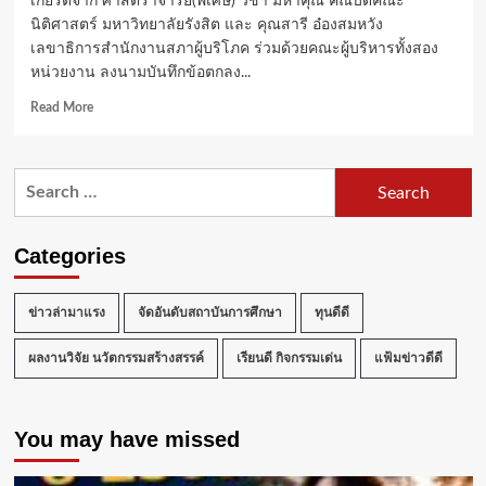
เกียรติจาก ศาสตราจารย์(พิเศษ) วิชา มหาคุณ คณบดีคณะ
นิติศาสตร์ มหาวิทยาลัยรังสิต และ คุณสารี อ๋องสมหวัง
เลขาธิการสำนักงานสภาผู้บริโภค ร่วมด้วยคณะผู้บริหารทั้งสอง
หน่วยงาน ลงนามบันทึกข้อตกลง...
Read
Read More
more
about
นิติศาสตร์
Search
ม.รังสิต
for:
ร่วม
กับ
สภา
Categories
ผู้
บริโภค
ผนึก
ข่าวล่ามาแรง
จัดอันดับสถาบันการศึกษา
ทุนดีดี
กำลัง
สนับสนุน
ผลงานวิจัย นวัตกรรมสร้างสรรค์
เรียนดี กิจกรรมเด่น
แฟ้มข่าวดีดี
การ
พัฒนา
กฎหมาย
You may have missed
คุ้มครอง
ผู้
บริโภค