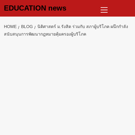
Skip
Primary
EDUCATION news
to
Menu
content
HOME
BLOG
นิติศาสตร์ ม.รังสิต ร่วมกับ สภาผู้บริโภค ผนึกกำลัง
สนับสนุนการพัฒนากฎหมายคุ้มครองผู้บริโภค