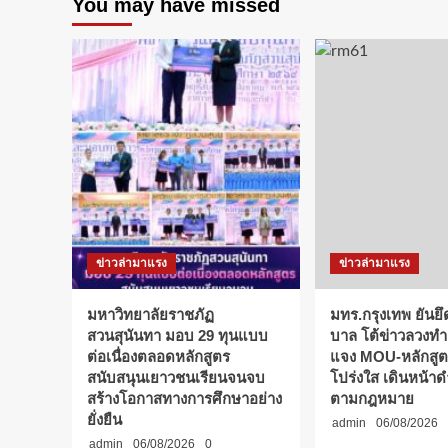
You may have missed
ร่วม
มือ
สกร.
บันทึก
ข้อ
ตกลง
ทาง
วิชาการ
(MOU)
บันได
สู่
การ
พัฒนา
ศักยภาพ
ข่าวล่ามาแรง
ข่าวล่ามาแรง
ร่วม
กัน
มหาวิทยาลัยราชภัฏ
มทร.กรุงเทพ ยันย
สวนสุนันทา มอบ 29 ทุนแบบ
บาล โต้ข่าวลวงทำล
ต่อเนื่องตลอดหลักสูตร
แจง MOU-หลักสูตร
สนับสนุนเยาวชนเรียนจนจบ
โปร่งใส เดินหน้า
สร้างโอกาสทางการศึกษาอย่าง
ตามกฎหมาย
ยั่งยืน
admin
06/08/2026
admin
06/08/2026
0