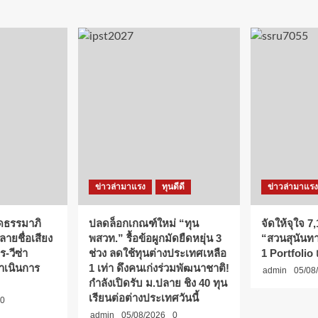
ข่าวล่ามาแรง
ทุนดีดี
ข่าวล่ามาแรง
ึดธรรมาภิ
ปลดล็อกเกณฑ์ใหม่ “ทุน
จัดให้จุใจ 7,1
ายชื่อเสียง
พสวท.” รื้อข้อผูกมัดยืดหยุ่น 3
“สวนสุนันทา”
-วีซ่า
ช่วง ลดใช้ทุนต่างประเทศเหลือ
1 Portfolio เ
ดำเนินการ
1 เท่า ดึงคนเก่งร่วมพัฒนาชาติ!
admin
05/08
กำลังเปิดรับ ม.ปลาย ชิง 40 ทุน
เรียนต่อต่างประเทศวันนี้
0
admin
05/08/2026
0