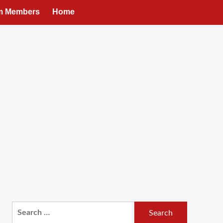
um Members
Home
Search
for: