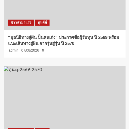
ประเทศ
ที่
มุ่ง
สู่
ข่าวล่ามาแรง
ทุนดีดี
ระดับ
สากล
พร้อม
“มูลนิธิทางสู่ฝัน ปั้นคนเก่ง” ประกาศชื่อผู้รับทุน ปี 2569 พร้อม
เซอร์ไพรส์
แนะเส้นทางสู่ฝัน จากรุ่นสู่รุ่น ปี 2570
จาก
admin
07/08/2026
0
นาง
แบบ
กิตติมศักดิ์