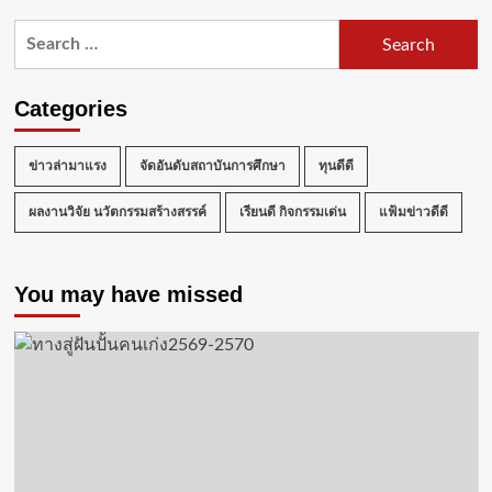
มทร.รัตนโกสินทร์
Search
จัด
for:
โครงการ
“ราช
มงคล
Categories
รัตนโกสินทร์
รวมใจ
สืบสาน
ข่าวล่ามาแรง
จัดอันดับสถาบันการศึกษา
ทุนดีดี
คุณค่า
มรดก
ผลงานวิจัย นวัตกรรมสร้างสรรค์
เรียนดี กิจกรรมเด่น
แฟ้มข่าวดีดี
ผ้า
ไทย”
ครั้ง
You may have missed
ที่
2
ยก
ระดับ
ผ้า
ไทย
สู่
เวที
แฟชั่น
ระดับ