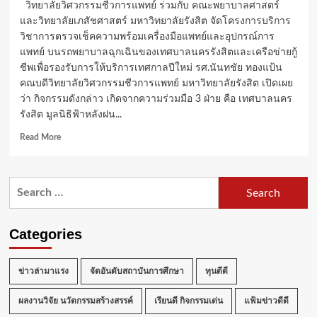
วิทยาลัยวิศวกรรมชีวการแพทย์ ร่วมกับ คณะพยาบาลศาสตร์
และวิทยาลัยเภสัชศาสตร์ มหาวิทยาลัยรังสิต จัดโครงการบริการ
วิชาการตรวจเช็คความพร้อมเครื่องมือแพทย์และอุปกรณ์การ
แพทย์ บนรถพยาบาลฉุกเฉินของเทศบาลนครรังสิตและเครือข่ายกู้
ชีพเพื่อรองรับการให้บริการเทศกาลปีใหม่ รศ.นันทชัย ทองแป้น
คณบดีวิทยาลัยวิศวกรรมชีวการแพทย์ มหาวิทยาลัยรังสิต เปิดเผย
ว่า กิจกรรมดังกล่าว เกิดจากความร่วมมือ 3 ฝ่าย คือ เทศบาลนคร
รังสิต มูลนิธิฟ้าหลังฝน...
Read
Read More
more
about
ม.รังสิต
Search
จับ
for:
มือ
เทศบาล
นคร
Categories
รังสิต
มูลนิธิ
ฟ้า
ข่าวล่ามาแรง
จัดอันดับสถาบันการศึกษา
ทุนดีดี
หลัง
ฝน
ผลงานวิจัย นวัตกรรมสร้างสรรค์
เรียนดี กิจกรรมเด่น
แฟ้มข่าวดีดี
เปิด