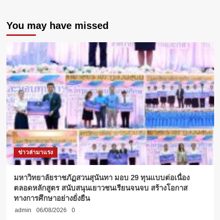
กิจกรรม
ตรวจ
You may have missed
เช็ค
ความ
พร้อม
เครื่อง
มือ
แพทย์
และ
อุปกรณ์
การ
แพทย์
บน
รถ
พยาบาล
รองรับ
ข่าวล่ามาแรง
เทศกาล
ปี
ใหม่
มหาวิทยาลัยราชภัฏสวนสุนันทา มอบ 29 ทุนแบบต่อเนื่อง
ตลอดหลักสูตร สนับสนุนเยาวชนเรียนจนจบ สร้างโอกาส
ทางการศึกษาอย่างยั่งยืน
admin
06/08/2026
0