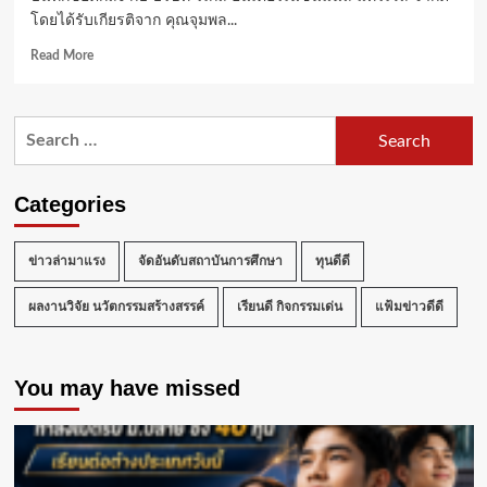
โดยได้รับเกียรติจาก คุณจุมพล...
Read
Read More
more
about
ม.รังสิต
Search
ร่วม
for:
ลง
นาม
ความ
Categories
ร่วม
มือ
กับ
ข่าวล่ามาแรง
จัดอันดับสถาบันการศึกษา
ทุนดีดี
บริษัท
รี
ผลงานวิจัย นวัตกรรมสร้างสรรค์
เรียนดี กิจกรรมเด่น
แฟ้มข่าวดีดี
เกล
อินเตอร์
เนชั่นแนล
You may have missed
แทรเวล
จำกัด