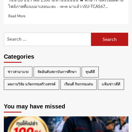
วันนี้-28 ธันวาคม 2566 นี้เท่านั้นนนนน 🔥 ศึกษารายละเอียดตาม
ไฟล์ภาพที่แนบมาเลยนะคะ . 📣📣 มาแล้ววSU-TCAS67...
Read
Read More
more
about
วิทย์
Search
กีฬา
for:
ม.ศิลปากร
เปิด
รับ
Categories
ผู้
มี
ความ
ข่าวล่ามาแรง
จัดอันดับสถาบันการศึกษา
ทุนดีดี
สามารถ
พิเศษ
ผลงานวิจัย นวัตกรรมสร้างสรรค์
เรียนดี กิจกรรมเด่น
แฟ้มข่าวดีดี
ด้าน
กีฬา
SU-
You may have missed
TCAS67
Portfolio
ช่วง
ที่
2