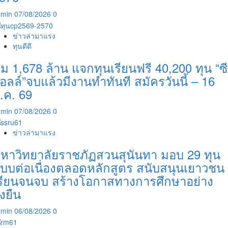
Power
dmin
07/08/2026
0
กับ
การ
ท่อง
ข่าวล่ามาแรง
เที่ยว
ทุนดีดี
ไทย”
ุ่ม 1,678 ล้าน แจกทุนเรียนฟรี 40,200 ทุน “ซี
อลล์”จบแล้วมีงานทำทันที สมัครวันนี้ – 16
.ค. 69
dmin
07/08/2026
0
ข่าวล่ามาแรง
หาวิทยาลัยราชภัฏสวนสุนันทา มอบ 29 ทุน
บบต่อเนื่องตลอดหลักสูตร สนับสนุนเยาวชน
รียนจนจบ สร้างโอกาสทางการศึกษาอย่าง
ั่งยืน
dmin
06/08/2026
0