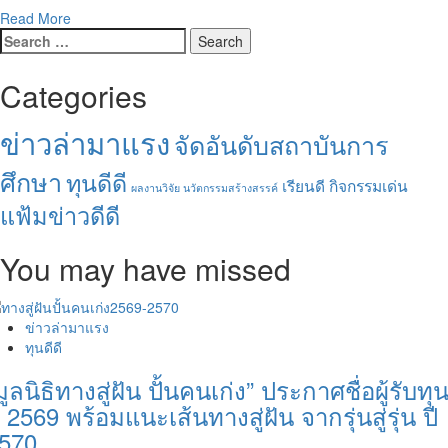
Read
Read More
Search
more
for:
about
ว.การ
Categories
ท่อง
เที่ยวฯ
ข่าวล่ามาแรง
จัดอันดับสถาบันการ
ม.รังสิต
ร่วม
ศึกษา
ทุนดีดี
กับ
เรียนดี กิจกรรมเด่น
ผลงานวิจัย นวัตกรรมสร้างสรรค์
ททท.
แฟ้มข่าวดีดี
ชวน
น้อง
You may have missed
ม.ปลาย
แข่ง
ตอบ
คำถาม
ข่าวล่ามาแรง
ระดับ
ทุนดีดี
ชาติ
ครั้ง
มูลนิธิทางสู่ฝัน ปั้นคนเก่ง” ประกาศชื่อผู้รับทุ
ที่
ี 2569 พร้อมแนะเส้นทางสู่ฝัน จากรุ่นสู่รุ่น ปี
2
570
“Soft