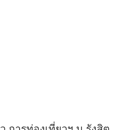
ว.การท่องเที่ยวฯ ม.รังสิต