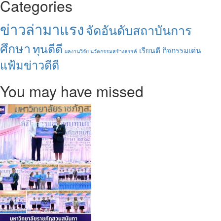
Categories
นัก
วิจัย
ข่าวล่ามาแรง
จัดอันดับสถาบันการ
สจล.
ติด
ศึกษา
ทุนดีดี
อันดับ
เรียนดี กิจกรรมเด่น
ผลงานวิจัย นวัตกรรมสร้างสรรค์
World’s
แฟ้มข่าวดีดี
Top
2%
You may have missed
ที่
มี
ผู้
อ้างอิง
มาก
ที่สุด
ระดับ
โลก