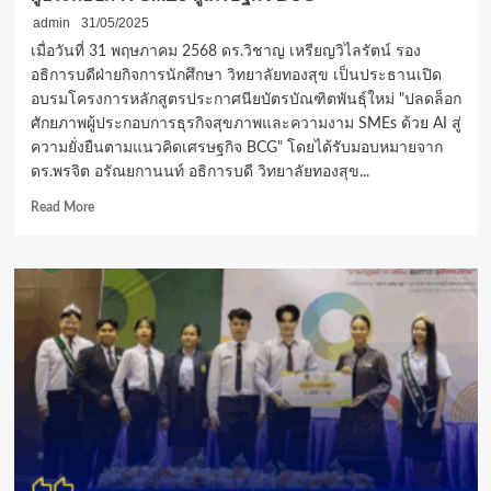
admin
31/05/2025
เมื่อวันที่ 31 พฤษภาคม 2568 ดร.วิชาญ เหรียญวิไลรัตน์ รอง
อธิการบดีฝ่ายกิจการนักศึกษา วิทยาลัยทองสุข เป็นประธานเปิด
อบรมโครงการหลักสูตรประกาศนียบัตรบัณฑิตพันธุ์ใหม่ "ปลดล็อก
ศักยภาพผู้ประกอบการธุรกิจสุขภาพและความงาม SMEs ด้วย AI สู่
ความยั่งยืนตามแนวคิดเศรษฐกิจ BCG" โดยได้รับมอบหมายจาก
ดร.พรจิต อรัณยกานนท์ อธิการบดี วิทยาลัยทองสุข...
Read
Read More
more
about
วิทยาลัย
ทอง
สุข
สร้าง
บัณฑิต
พันธุ์
ใหม่
รับ
ยุค
ดิจิทัล
พัฒนา