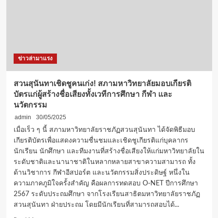
สวนสุนันทา
นำ
แนวคิด
“สุขภาพ
จิต
ดี
ข่าวล่ามาแรง
สังคม
มี
สุข”
สวนสุนันทาเชิดชูคนเก่ง! สภามหาวิทยาลัยมอบเกียรติ
คว้า
บัตรแก่ผู้สร้างชื่อเสียงทั้งเวทีการศึกษา กีฬา และ
ชัย
นวัตกรรม
เวที
“Happy
admin
30/05/2025
University
เมื่อเร็ว ๆ นี้ สภามหาวิทยาลัยราชภัฏสวนสุนันทา ได้จัดพิธีมอบ
ราชภัฏ
เกียรติบัตรเพื่อแสดงความชื่นชมและเชิดชูเกียรติแก่บุคลากร
สร้าง
นักเรียน นักศึกษา และทีมงานที่สร้างชื่อเสียงให้แก่มหาวิทยาลัยใน
เสริม
สุข
ระดับชาติและนานาชาติในหลากหลายสาขาความสามารถ ทั้ง
ภาวะ
ด้านวิชาการ กีฬาอีสปอร์ต และนวัตกรรมสิ่งประดิษฐ์ หนึ่งใน
สู่
ความภาคภูมิใจครั้งสำคัญ คือผลการทดสอบ O-NET ปีการศึกษา
สังคม
2567 ระดับประถมศึกษา จากโรงเรียนสาธิตมหาวิทยาลัยราชภัฏ
ไทย”
สวนสุนันทา ฝ่ายประถม โดยมีนักเรียนที่สามารถสอบได้...