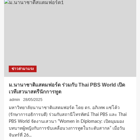
เทคโนโลยี
มหานคร
ขยาย
วัน
รับ
สมัคร
ทุน
หลักสูตร
วิศวกรรม
เซ
มิ
ข่าวล่ามาแรง
คอนดักเตอร์
ทุน
สนับสนุน
ม.นานาชาติแสตมฟอร์ด ร่วมกับ Thai PBS World เปิด
ค่า
เวทีเสวนาสตรีนักการทูต
หน่วยกิต
100%
admin
28/05/2025
ปี
มหาวิทยาลัยนานาชาติแสตมฟอร์ด โดย ดร. อภิเทพ แซ่โค้ว
การ
(รักษาการอธิการบดี) ร่วมกับสถานีโทรทัศน์ Thai PBS และ Thai
ศึกษา
PBS World จัดงานเสวนา “Women in Diplomacy: เปิดมุมมอง
2568
บทบาทผู้หญิงกับการขับเคลื่อนวงการทูตในระดับสากล” เมื่อวัน
จันทร์ที่ 26...