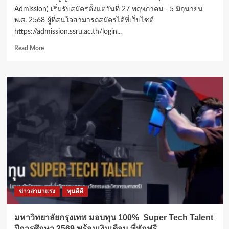
Admission) เริ่มรับสมัครตั้งแต่วันที่ 27 พฤษภาคม - 5 มิถุนายน
พ.ศ. 2568 ผู้ที่สนใจสามารถสมัครได้ที่เว็บไซต์
https://admission.ssru.ac.th/login...
Read
Read More
more
about
4,575
ที่
นั่ง
“สวนสุนันทา”
เปิด
รับ
เรียน
ป.ตรี
รอบ
ที่
4
Direct
ข่าวล่ามาแรง
ทุนดีดี
Admission
ถึง
5
มหาวิทยาลัยกรุงเทพ มอบทุน 100% Super Tech Talent
มิ.ย.นี้
ปีการศึกษา 2569 พร้อมเงินเดือน ที่พักฟรี