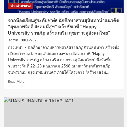
ผู้
ข่าวล่ามาแรง
ประกอบ
การ
SMEs
จากห้องเรียนสู่ระดับชาติ! นักศึกษาสวนสุนันทานำแนวคิด
สู่
“สุขภาพจิตดี สังคมมีสุข” คว้าชัยเวที “Happy
เศรษฐกิจ
University ราชภัฏ สร้าง เสริม สุขภาวะสู่สังคมไทย”
BCG
admin
30/05/2025
กรุงเทพฯ – นักศึกษาจากมหาวิทยาลัยราชภัฏสวนสุนันทา สร้างชื่อ
เสียงคว้ารางวัลชนะเลิศและรองชนะเลิศจากเวที “Happy
University ราชภัฏ สร้าง เสริม สุขภาวะสู่สังคมไทย” ซึ่งจัดขึ้น
ระหว่างวันที่ 22–23 พฤษภาคม 2568 ณ มหาวิทยาลัยราชภัฏ
จันทรเกษม กรุงเทพมหานคร ภายใต้โครงการ “สร้าง เสริม...
Read
Read More
more
about
จาก
ห้องเรียน
สู่
ระดับ
ชาติ!
นักศึกษา