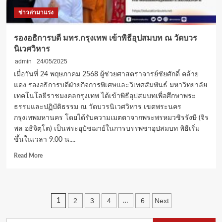
2569
ข่าวล่ามาแรง
พร้อม
เงิน
เดือน
รองอธิการบดี มทร.กรุงเทพ เข้าพิธีอุปสมบท ณ วัดบวร
ที่พัก
นิเวศวิหาร
ฟรี
admin
24/05/2025
เมื่อวันที่ 24 พฤษภาคม 2568 ผู้ช่วยศาสตราจารย์ชัยศักดิ์ คล้าย
แดง รองอธิการบดีฝ่ายกิจการพิเศษและวิเทศสัมพันธ์ มหาวิทยาลัย
เทคโนโลยีราชมงคลกรุงเทพ ได้เข้าพิธีอุปสมบทเพื่อศึกษาพระ
ธรรมและปฏิบัติธรรม ณ วัดบวรนิเวศวิหาร เขตพระนคร
กรุงเทพมหานคร โดยได้รับความเมตตาจากพระพรหมวชิรรังษี (จิร
พล อธิจิตฺโต) เป็นพระอุปัชฌาย์ในการบรรพชาอุปสมบท พิธีเริ่ม
ขึ้นในเวลา 9.00 น....
Read
Read More
more
about
รอง
อธิการบดี
Posts
2
3
4
6
Next
1
…
มทร.กรุงเทพ
เข้า
pagination
พิธี