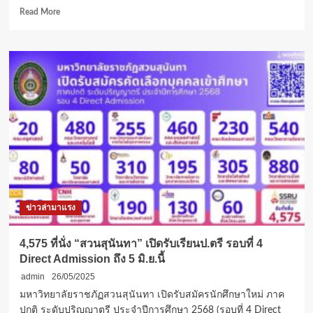
Read
Read More
more
about
ม.นานาชาติ
แส
ตม
ฟ
อร์ด
ร่วม
กับ
Thai
PBS
World
เปิด
เวที
ข่าวล่ามาแรง
เสวนา
สตรี
นักการ
4,575 ที่นั่ง “สวนสุนันทา” เปิดรับเรียนป.ตรี รอบที่ 4
ทูต
Direct Admission ถึง 5 มิ.ย.นี้
admin
26/05/2025
มหาวิทยาลัยราชภัฏสวนสุนันทา เปิดรับสมัครนักศึกษาใหม่ ภาค
ปกติ ระดับปริญญาตรี ประจำปีการศึกษา 2568 (รอบที่ 4 Direct