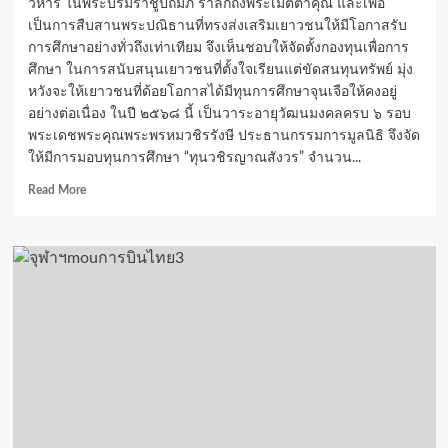
วิหาร ในพระบรมราชูปถัมภ์ รำลึกถึงพระเมตตาคุณ และเพื่อ
เป็นการสืบสานพระปณิธานที่ทรงส่งเสริมเยาวชนให้มีโอกาสรับ
การศึกษาอย่างทั่วถึงเท่าเทียม จึงเห็นชอบให้จัดตั้งกองทุนเพื่อการ
ศึกษา ในการสนับสนุนเยาวชนที่ตั้งใจเรียนแต่ขัดสนทุนทรัพย์ มุ่ง
หวังจะให้เยาวชนที่ด้อยโอกาสได้มีทุนการศึกษาจุนเจือให้คงอยู่
อย่างต่อเนื่อง ในปี ๒๕๖๘ นี้ เป็นวาระอายุวัฒนมงคลครบ ๖ รอบ
พระเดชพระคุณพระพรหมวชิรรังษี ประธานกรรมการมูลนิธิ จึงจัด
ให้มีการมอบทุนการศึกษา “ทุนวชิรญาณสังวร” จำนวน...
Read
Read More
more
about
เปิด
มอบ
“ทุน
วชิร
ญาณ
สังวร”
จำนวน
73
ทุน
เพื่อ
ขยาย