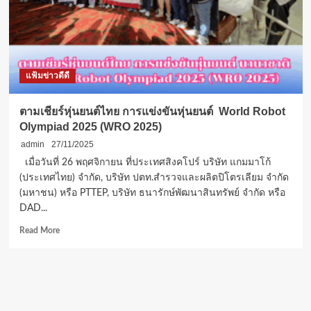
สุด
คึกคัก
3
วิทยากร
ชี้
แฟ้มข่าวดีดี
ทิศทาง
สุขภาพ
ยุค
ตามเชียร์หุ่นยนต์ไทย การแข่งขันหุ่นยนต์ World Robot
ใหม่
Olympiad 2025 (WRO 2025)
ตั้งแต่
‘อยู่ดี–
admin
27/11/2025
ตาย
เมื่อวันที่ 26 พฤศจิกายน ที่ประเทศสิงคโปร์ บริษัท แกมมาโก้
ดี’
(ประเทศไทย) จํากัด, บริษัท ปตท.สำรวจและผลิตปิโตรเลียม จำกัด
ถึง
(มหาชน) หรือ PTTEP, บริษัท ธนารักษ์พัฒนาสินทรัพย์ จำกัด หรือ
โภชนาการ
DAD...
ลด
โรค
Read
Read More
เรื้อรัง
more
about
ตาม
เชียร์
หุ่น
ยนต์