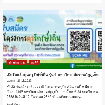
more
about
มหาวิทยาลัย
รังสิต
ออก
มาตรการ
เร่ง
ด่วน
มอบ
ทุน
การ
ศึกษา
20,000
บาท
ข่าวล่ามาแรง
ทุนดีดี
ช่วย
นักศึกษา
ที่
เปิดรับแล้วทุนครูรัก(ษ์)ถิ่น รุ่น 6 มหาวิทยาลัยราชภัฏภูเก็ต
ได้
admin
26/11/2025
รับ
ผลก
📢 เปิดรับสมัครแล้ววววว!! โครงการครูรัก(ษ์)ถิ่น รุ่นที่ 6 ปีการ
ระ
ศึกษา 2569 มหาวิทยาลัยราชภัฏภูเก็ต 📌 ตั้งแต่ที่ 25 พฤศจิกายน
ทบ
2568 ถึงวันที่ 12 ธันวาคม 2568 💚 คนที่อยากเป็นครู...
จาก
อุทกภัย
Read
Read More