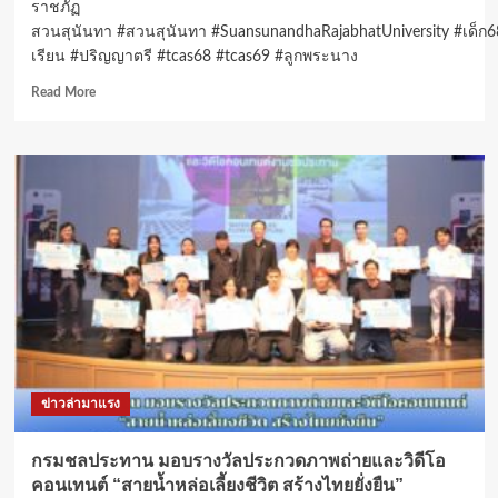
ราชภัฏ
สวนสุนันทา #สวนสุนันทา #SuansunandhaRajabhatUniversity #เด็ก6
เรียน #ปริญญาตรี #tcas68 #tcas69 #ลูกพระนาง
Read
Read More
more
about
โปรด
เกล้าฯ
แต่ง
ตั้ง
‘ศาสตราจารย์’
ใน
สาขา
ฟิสิกส์
คณะ
วิทยาศาสตร์
และ
เทคโนโลยี
ข่าวล่ามาแรง
มหาวิทยาลัย
ราชภัฏ
สวนสุนันทา
กรมชลประทาน มอบรางวัลประกวดภาพถ่ายและวิดีโอ
คอนเทนต์ “สายน้ำหล่อเลี้ยงชีวิต สร้างไทยยั่งยืน”