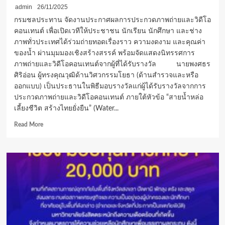
admin
26/11/2025
กรมชลประทาน จัดงานประกาศผลการประกวดภาพถ่ายและวิดีโอ
คอนเทนต์ เพื่อเปิดเวทีให้ประชาชน นักเรียน นักศึกษา และช่าง
ภาพทั่วประเทศได้ร่วมถ่ายทอดเรื่องราว ความงดงาม และคุณค่า
ของน้ำ ผ่านมุมมองเชิงสร้างสรรค์ พร้อมจัดแสดงนิทรรศการ
ภาพถ่ายและวิดีโอคอนเทนต์จากผู้ที่ได้รับรางวัล นายพงศธร
ศิริอ่อน ผู้ทรงคุณวุฒิด้านวิศวกรรมโยธา (ด้านสำรวจและหรือ
ออกแบบ) เป็นประธานในพิธีมอบรางวัลแก่ผู้ได้รับรางวัลจากการ
ประกวดภาพถ่ายและวิดีโอคอนเทนต์ ภายใต้หัวข้อ “สายน้ำหล่อ
เลี้ยงชีวิต สร้างไทยยั่งยืน” (Water...
Read
Read More
more
about
กรมชลประทาน
มอบ
รางวัล
ประกวด
ภาพถ่าย
และ
วิดีโอ
คอน