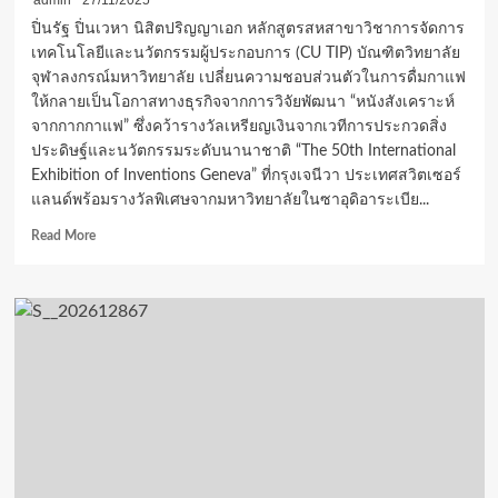
admin
27/11/2025
นัน
ปิ่นรัฐ ปิ่นเวหา นิสิตปริญญาเอก หลักสูตรสหสาขาวิชาการจัดการ
ยาง
เทคโนโลยีและนวัตกรรมผู้ประกอบการ (CU TIP) บัณฑิตวิทยาลัย
(Nanyang
จุฬาลงกรณ์มหาวิทยาลัย เปลี่ยนความชอบส่วนตัวในการดื่มกาแฟ
Technological
University:
ให้กลายเป็นโอกาสทางธุรกิจจากการวิจัยพัฒนา “หนังสังเคราะห์
NTU)
จากกากกาแฟ” ซึ่งคว้ารางวัลเหรียญเงินจากเวทีการประกวดสิ่ง
ประจำ
ประดิษฐ์และนวัตกรรมระดับนานาชาติ “The 50th International
ปี
Exhibition of Inventions Geneva” ที่กรุงเจนีวา ประเทศสวิตเซอร์
การ
แลนด์พร้อมรางวัลพิเศษจากมหาวิทยาลัยในซาอุดิอาระเบีย...
ศึกษา
2569
Read
Read More
ประเทศ
more
สิงคโปร์”
about
โดย
นิสิต
ไม่มี
ปริญญา
ข้อ
เอก
ผูกพัน
CU
การ
TIP
ใช้
พัฒนา
ทุน
“หนัง
สังเคราะห์
จาก
กาก