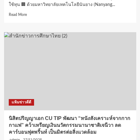
ใช้ทุน 🏢 ด้วยมหาวิทยาลัยเทคโนโลยีนันยาง (Nanyang...
Read
Read More
more
about
ทุน
การ
ศึกษา
พระราชทาน
เพื่อ
ไป
ศึกษา
วิชา
ระดับ
ปริญญา
เอก
หลักสูตร
แฟ้มข่าวดีดี
ภาษา
อังกฤษ
ณ
นิสิตปริญญาเอก CU TIP พัฒนา “หนังสังเคราะห์จากกาก
มหา
กาแฟ” คว้าเหรียญเงินนวัตกรรมนานาชาติเจนีวา ลด
วิทยา
คาร์บอนฟุตพริ้นท์ เป็นมิตรต่อสิ่งแวดล้อม
ลัย
เทคโนโลยี