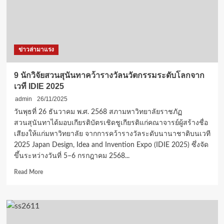
กร
รมฯ
เปิด
บ้าน
รับ
ข่าวล่ามาแรง
รุ่น
ใหม่
ไฟ
9 นักวิจัยสวนสุนันทาคว้ารางวัลนวัตกรรมระดับโลกจาก
แรง
เวที IDIE 2025
แล้ว
วัน
admin
26/11/2025
นี้!
วันพุธที่ 26 ธันวาคม พ.ศ. 2568 สภามหาวิทยาลัยราชภัฏ
สวนสุนันทาได้มอบเกียรติบัตรเชิดชูเกียรติแก่คณาจารย์ผู้สร้างชื่อ
เสียงให้แก่มหาวิทยาลัย จากการคว้ารางวัลระดับนานาชาติบนเวที
2025 Japan Design, Idea and Invention Expo (IDIE 2025) ซึ่งจัด
ขึ้นระหว่างวันที่ 5–6 กรกฎาคม 2568...
Read
Read More
more
about
9
นัก
วิจัย