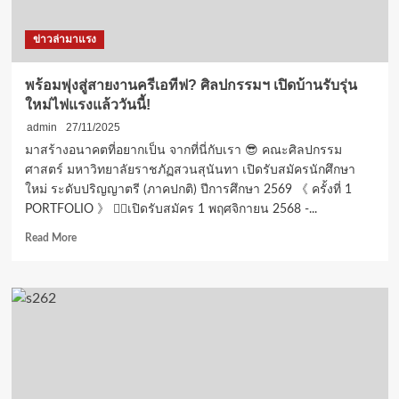
กาแฟ”
คว้า
ข่าวล่ามาแรง
เหรียญ
เงิน
นวัตกรรม
พร้อมพุ่งสู่สายงานครีเอทีฟ? ศิลปกรรมฯ เปิดบ้านรับรุ่น
นานาชาติ
ใหม่ไฟแรงแล้ววันนี้!
เจ
นีวา
admin
27/11/2025
ลด
มาสร้างอนาคตที่อยากเป็น จากที่นี่กับเรา 😎 คณะศิลปกรรม
คาร์บอน
ศาสตร์ มหาวิทยาลัยราชภัฏสวนสุนันทา เปิดรับสมัครนักศึกษา
ฟุต
ใหม่ ระดับปริญญาตรี (ภาคปกติ) ปีการศึกษา 2569 《 ครั้งที่ 1
พริ้
PORTFOLIO 》 👉🏻เปิดรับสมัคร 1 พฤศจิกายน 2568 -...
นท์
เป็น
Read
Read More
มิตร
more
ต่อ
about
สิ่ง
พร้อม
แวดล้อม
พุ่ง
สู่
สาย
งาน
ครีเอทีฟ?
ศิลป