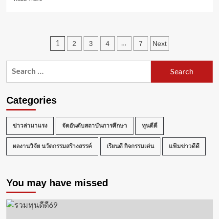
ภาค
more
ใต้
about
เปิด
รับ
Posts
2
3
4
7
Next
1
…
แล้ว
ทุน
pagination
ครู
Search
รัก(ษ์)ถิ่น
for:
รุ่น
6
Categories
มหาวิทยาลัย
ราชภัฏ
ภูเก็ต
ข่าวล่ามาแรง
จัดอันดับสถาบันการศึกษา
ทุนดีดี
ผลงานวิจัย นวัตกรรมสร้างสรรค์
เรียนดี กิจกรรมเด่น
แฟ้มข่าวดีดี
You may have missed