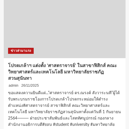
สวนสุนันทา
คว้า
รางวัล
นวัตกรรม
ระดับ
โลก
จาก
เวที
IDIE
ข่าวล่ามาแรง
2025
โปรดเกล้าฯ แต่งตั้ง ‘ศาสตราจารย์’ ในสาขาฟิสิกส์ คณะ
วิทยาศาสตร์และเทคโนโลยี มหาวิทยาลัยราชภัฏ
สวนสุนันทา
admin
26/11/2025
ขอแสดงความยินดีแด่...“ศาสตราจารย์ ดร.ณรงค์ สังวาระนที”ผู้ได้
รับพระบรมราชโองการโปรดเกล้าโปรดกระหม่อมให้ดำรง
ตำแหน่ง#ศาสตราจารย์ สาขาฟิสิกส์ คณะวิทยาศาสตร์และ
เทคโนโลยี มหาวิทยาลัยราชภัฏสวนสุนันทาตั้งแต่วันที่ 1 กันยายน
2564⸻ ฝ่ายประชาสัมพันธ์และโสตทัศนูปกรณ์ กองกลาง
สำนักงานอธิการบดี#ssru #student #university #มหาวิทยาลัย