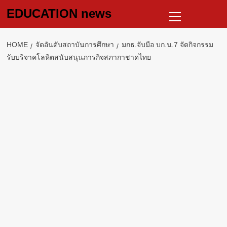
Skip
Primary
EDUCATION news
to
Menu
content
HOME
จัดอันดับสถาบันการศึกษา
มกธ.จับมือ บก.น.7 จัดกิจกรรม
รับบริจาคโลหิตสนับสนุนภารกิจสภากาชาดไทย