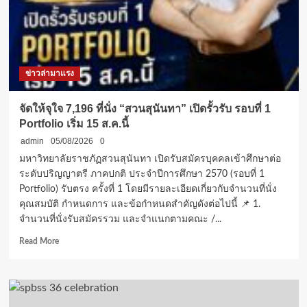
ข้อ
ผูกมัด
ยืดหยุ่น
3
ช่วง
ข่าวล่ามาแรง
ลด
ใช้
ทุน
จัดให้จุใจ 7,196 ที่นั่ง “สวนสุนันทา” เปิดรั้วรับ รอบที่ 1
ต่าง
Portfolio เริ่ม 15 ส.ค.นี้
ประเทศ
เหลือ
admin
05/08/2026
0
1
มหาวิทยาลัยราชภัฏสวนสุนันทา เปิดรับสมัครบุคคลเข้าศึกษาต่อ
เท่า
ระดับปริญญาตรี ภาคปกติ ประจำปีการศึกษา 2570 (รอบที่ 1
ดึง
Portfolio) รับตรง ครั้งที่ 1 โดยมีรายละเอียดเกี่ยวกับจำนวนที่นั่ง
คน
คุณสมบัติ กำหนดการ และข้อกำหนดสำคัญดังต่อไปนี้ 📌 1.
เก่ง
ร่วมพัฒนา
จำนวนที่นั่งรับสมัครรวม และจำแนกตามคณะ /...
ชาติ!
Read
Read More
กำลัง
more
เปิด
about
รับ
จัด
ม.ปลาย
ให้
ชิง
จุใจ