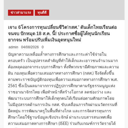
ยาว
ถึง
ข่าวล่ามาแรง
ทุนดีดี
ป.ตรี
ให้
เปล่า
เจาะ 6โครงการทุนเปลี่ยนชีวิต’กสศ.’ ดันเด็กไทยเรียนต่อ
ไม่
จนจบ ปักหมุด 18 ส.ค. นี้! ประกาศชื่อผู้ได้ทุนนักเรียน
ต้อง
ยากจน พร้อมปรับเพิ่มเงินอุดหนุนใหม่
ชดใช้
ทุน
admin
04/08/2026
0
เพื่อ
ปัญหาความเหลื่อมล้ำทางการศึกษาและภาระค่าใช้จ่ายใน
เด็ก
ครอบครัว เป็นอุปสรรคสำคัญที่ทำให้เด็กและเยาวชนจำนวนมาก
ไทย
ต้องหลุดออกจากระบบการศึกษา ทั้งที่พวกเขามีศักยภาพและความ
ได้
เรียน
ฝัน กองทุนเพื่อความเสมอภาคทางการศึกษา (กสศ.) จึงจัดตั้งขึ้น
ต่อ
ตามพระราชบัญญัติกองทุนเพื่อความเสมอภาคทางการศึกษา พ.ศ.
จนจบ!
2561 ซึ่งเป็นผลมาจากการปฏิรูปการศึกษาตามรัฐธรรมนูญแห่ง
ราชอาณาจักรไทย เพื่อทำหน้าที่สร้างโอกาส ลดช่องว่าง และ
พัฒนาระบบการศึกษาให้เด็กทุกคนได้เรียนต่อตามศักยภาพโดย
ไม่มีอุปสรรคด้านการเงิน กสศ. ขับเคลื่อนภารกิจผ่านนวัตกรรมที่
ยืดหยุ่น การพัฒนาครูในพื้นที่ห่างไกล และการจัดสรรทุนการ
ศึกษาโดยใช้ฐานข้อมูลเชิงประจักษ์ ผ่านระบบสารสนเทศเพื่อ
ความเสมอภาคทางการศึกษา (iSEE) ร่วมกับเกณฑ์การวัดรายได้