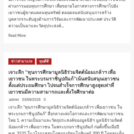
ผ่านการมอบทุนการศึกษา เพื่อขยายโอกาสทางการศึกษาไปยัง
เยาวชนผู้ขาดแคลนทุนทรัพย์ ตลอดจนสนับสนุนการสร้าง
บุคลากรระดับสูงด้านการวิจัยและการพัฒนาประเทศ ประวัติ
ความเป็นมาและวัตถุประสงค์...
Read
Read More
more
about
มูลนิธิ
สมเด็จ
ข่าวล่ามาแรง
ทุนดีดี
พระ
เทพ
เจาะลึก “ทุนการศึกษามูลนิธิร่วมจิตต์น้อมเกล้าฯ เพื่อ
รัตน
เยาวชน ในพระบรมราชินูปถัมภ์”เน้นสนับสนุนเยาวชน
ราช
ตั้งแต่ประถมศึกษา ไปจนสำเร็จการศึกษาสูงสุดเท่าที่
สุดา
เยาวชนมีความสามารถและตั้งใจศึกษาต่อ
(PMSF)
จัดสรร
admin
03/08/2026
0
ทุน
เจาะลึก "ทุนการศึกษามูลนิธิร่วมจิตต์น้อมเกล้าฯ เพื่อเยาวชน ใน
การ
พระบรมราชินูปถัมภ์" สื่อกลางแห่งโอกาสและการพัฒนาเยาวชน
ศึกษา
ให้
ไทย 1. ความเป็นมาและวัตถุประสงค์ของมูลนิธิฯ มูลนิธิร่วมจิตต์
คน
น้อมเกล้าฯ เพื่อเยาวชน ในพระบรมราชินูปถัมภ์ ก่อตั้งขึ้นเมื่อปี
ไทย
พ.ศ. 2525 ในวโรกาสสมโภชกรุงรัตนโกสินทร์ 200 ปี โดยสมเด็จ