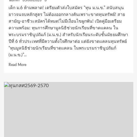
admin
05/08/2026
0
ศึกษา
เด็ก ม.6 ห้ามพลาด! เตรียมตัวส่งใบสมัคร “ทุน ม.น.ข.” สนับสนุน
และ
ยาวจนจบหลักสูตร ไม่ต้องออกกลางคันเพราะขาดทุนทรัพย์! สาย
กีฬา
สามัญ-อาชีวะสมัครได้หมด!ไม่มีเงื่อนไขผูกพัน! เปิดคู่มือเตรียม
พร้อม
ฉลอง
ความพร้อม: ทุนการศึกษามูลนิธิช่วยนักเรียนที่ขาดแคลน ใน
วัน
พระบรมราชินูปถัมภ์ (ม.น.ข.) สำหรับนักเรียนระดับชั้นมัธยมศึกษา
คล้าย
ปีที่ 6 ทั่วประเทศที่มีความตั้งใจศึกษาต่อ แต่ยังขาดแคลนทุนทรัพย์
วัน
“ทุนมูลนิธิช่วยนักเรียนที่ขาดแคลน ในพระบรมราชินูปถัมภ์
สถาปนา
(ม.น.ข.)”...
7
ส.ค.
Read
Read More
2569
more
about
ทุน
ใน
พระบรม
ราชินูปถัมภ์!
มอบ
ทุน
การ
ศึกษา
ต่อ
เนื่อง