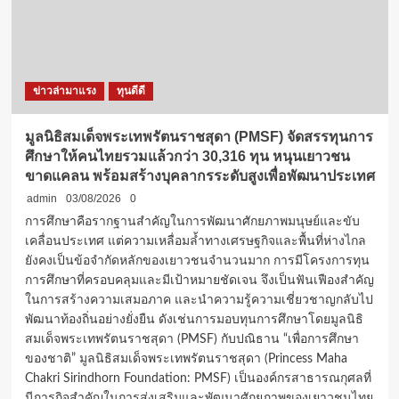
วิจัย
ฟรี
“ทุน
พระ
ราช
ข่าวล่ามาแรง
ทุนดีดี
ทานฯ
ด้าน
วิทยาศาสตร์
มูลนิธิสมเด็จพระเทพรัตนราชสุดา (PMSF) จัดสรรทุนการ
และ
ศึกษาให้คนไทยรวมแล้วกว่า 30,316 ทุน หนุนเยาวชน
เทคโนโลยี”
ขาดแคลน พร้อมสร้างบุคลากรระดับสูงเพื่อพัฒนาประเทศ
ให้
คน
admin
03/08/2026
0
ไทย
การศึกษาคือรากฐานสำคัญในการพัฒนาศักยภาพมนุษย์และขับ
พัฒนา
เคลื่อนประเทศ แต่ความเหลื่อมล้ำทางเศรษฐกิจและพื้นที่ห่างไกล
ระดับ
ยังคงเป็นข้อจำกัดหลักของเยาวชนจำนวนมาก การมีโครงการทุน
โลก
การศึกษาที่ครอบคลุมและมีเป้าหมายชัดเจน จึงเป็นฟันเฟืองสำคัญ
ในการสร้างความเสมอภาค และนำความรู้ความเชี่ยวชาญกลับไป
พัฒนาท้องถิ่นอย่างยั่งยืน ดังเช่นการมอบทุนการศึกษาโดยมูลนิธิ
สมเด็จพระเทพรัตนราชสุดา (PMSF) กับปณิธาน “เพื่อการศึกษา
ของชาติ” มูลนิธิสมเด็จพระเทพรัตนราชสุดา (Princess Maha
Chakri Sirindhorn Foundation: PMSF) เป็นองค์กรสาธารณกุศลที่
มีภารกิจสำคัญในการส่งเสริมและพัฒนาศักยภาพของเยาวชนไทย