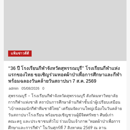
40
7,196
ทุน
ที่
เรียน
นั่ง
ต่อ
“สวนสุนันทา”
ต่าง
เปิด
ประเทศ
รั้ว
วัน
รับ
นี้
รอบ
ที่
แฟ้มข่าวดีดี
1
Portfolio
เริ่ม
“36 ปี โรงเรียนกีฬาจังหวัดสุพรรณบุรี” โรงเรียนกีฬาแห่ง
15
แรกของไทย ขอเชิญร่วมทอดผ้าป่าเพื่อการศึกษาและกีฬา
ส.ค.นี้
พร้อมฉลองวันคล้ายวันสถาปนา 7 ส.ค. 2569
admin
05/08/2026
0
สุพรรณบุรี – โรงเรียนกีฬาจังหวัดสุพรรณบุรี สังกัดมหาวิทยาลัย
การกีฬาแห่งชาติ สถาบันการศึกษาด้านกีฬาชั้นนำผู้เปรียบเสมือน
"เบ้าหลอมนักกีฬาทีมชาติไทย" เตรียมจัดงานใหญ่เนื่องในวันคล้าย
วันสถาปนาโรงเรียน พร้อมขอเชิญชวนผู้มีจิตศรัทธา ศิษย์เก่า
คณะครู และประชาชนทั่วไป ร่วมเป็นเจ้าภาพ "ทอดผ้าป่าเพื่อการ
ศึกษาและการกีฬา" ในวันศุกร์ที่ 7 สิงหาคม 2569 ณ ลาน