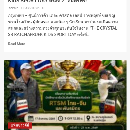
KIDS SPORT DAY ครั้งที่ 2” สมัครฟรี!
ศึกษา
ไป
admin
03/08/2026
0
จน
กรุงเทพฯ – ศูนย์การค้า เดอะ คริสตัล เอสบี ราชพฤกษ์ ขอเชิญ
สำเร็จ
ชวนโรงเรียน ผู้ปกครอง และน้องๆ นักเรียน มาร่วมระเบิดความ
การ
สนุกและสร้างความทรงจำสุดประทับใจในงาน “THE CRYSTAL
ศึกษา
สูงสุด
SB RATCHAPRUEK KIDS SPORT DAY ครั้งที่...
เท่า
Read
Read More
ที่
more
เยาวชน
about
มี
เดอะ
ความ
คริสตัล
สามารถ
เอ
และ
สบี
ตั้งใจ
ราชพฤกษ์
ศึกษา
ชวน
ต่อ
น้องๆ
ปล่อย
พลัง
สุด
มันส์
ใน
แฟ้มข่าวดีดี
งาน