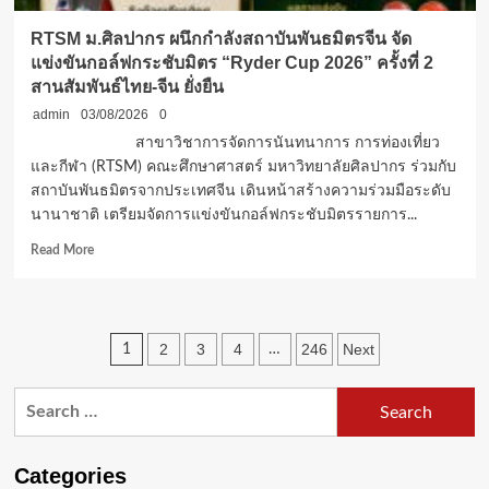
“THE
CRYSTAL
RTSM ม.ศิลปากร ผนึกกำลังสถาบันพันธมิตรจีน จัด
SB
แข่งขันกอล์ฟกระชับมิตร “Ryder Cup 2026” ครั้งที่ 2
RATCHAPRUEK
สานสัมพันธ์ไทย-จีน ยั่งยืน
KIDS
SPORT
admin
03/08/2026
0
DAY
สาขาวิชาการจัดการนันทนาการ การท่องเที่ยว
ครั้ง
และกีฬา (RTSM) คณะศึกษาศาสตร์ มหาวิทยาลัยศิลปากร ร่วมกับ
ที่
สถาบันพันธมิตรจากประเทศจีน เดินหน้าสร้างความร่วมมือระดับ
2”
สมัคร
นานาชาติ เตรียมจัดการแข่งขันกอล์ฟกระชับมิตรรายการ...
ฟรี!
Read
Read More
more
about
RTSM
ม.ศิลปากร
Posts
2
3
4
246
Next
1
…
ผนึก
กำลัง
pagination
สถาบัน
Search
พันธมิตร
for:
จีน
จัด
Categories
แข่งขัน