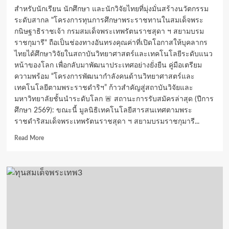
ได้
สำหรับนักเรียน นักศึกษา และนักวิจัยไทยที่มุ่งมั่นสร้างนวัตกรรม
ทุน
ระดับสากล "โครงการทุนการศึกษาพระราชทานในสมเด็จพระ
นักเรียน
กนิษฐาธิราชเจ้า กรมสมเด็จพระเทพรัตนราชสุดา ฯ สยามบรม
ยากจน
พร้อม
ราชกุมารี" ถือเป็นช่องทางอันทรงคุณค่าที่เปิดโอกาสให้บุคลากร
ปรับ
ไทยได้ศึกษาวิจัยในสถาบันวิทยาศาสตร์และเทคโนโลยีระดับแนว
เพิ่ม
หน้าของโลก เพื่อกลับมาพัฒนาประเทศอย่างยั่งยืน คู่มือเตรียม
เงิน
ความพร้อม “โครงการพัฒนากำลังคนด้านวิทยาศาสตร์และ
อุดหนุน
เทคโนโลยีตามพระราชดำริฯ” ก้าวสำคัญสู่สถาบันวิจัยและ
ใหม่
มหาวิทยาลัยชั้นนำระดับโลก 🚨 สถานะการรับสมัครล่าสุด (ปีการ
ศึกษา 2569): ขณะนี้ มูลนิธิเทคโนโลยีสารสนเทศตามพระ
ราชดำริสมเด็จพระเทพรัตนราชสุดา ฯ สยามบรมราชกุมารี...
Read
Read More
more
about
ทุน
เรียน
ป.โท
เอก
แลก
เปลี่ยน-
ทำ