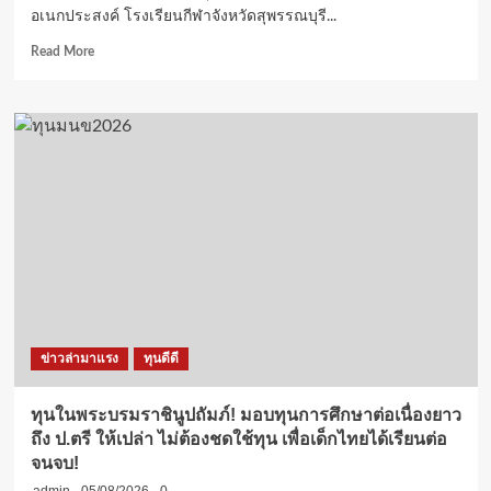
อเนกประสงค์ โรงเรียนกีฬาจังหวัดสุพรรณบุรี...
Read
Read More
more
about
“36
ปี
โรงเรียน
กีฬา
จังหวัด
สุพรรณบุรี”
โรงเรียน
กีฬา
แห่ง
แรก
ของ
ไทย
ข่าวล่ามาแรง
ทุนดีดี
ขอ
เชิญ
ร่วม
ทุนในพระบรมราชินูปถัมภ์! มอบทุนการศึกษาต่อเนื่องยาว
ทอด
ถึง ป.ตรี ให้เปล่า ไม่ต้องชดใช้ทุน เพื่อเด็กไทยได้เรียนต่อ
ผ้าป่า
จนจบ!
เพื่อ
การ