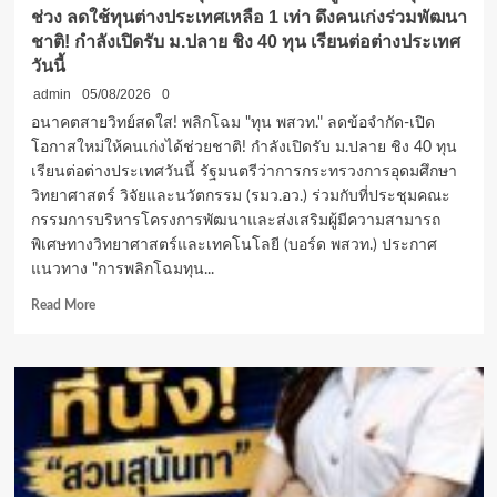
ช่วง ลดใช้ทุนต่างประเทศเหลือ 1 เท่า ดึงคนเก่งร่วมพัฒนา
ชาติ! กำลังเปิดรับ ม.ปลาย ชิง 40 ทุน เรียนต่อต่างประเทศ
วันนี้
admin
05/08/2026
0
อนาคตสายวิทย์สดใส! พลิกโฉม "ทุน พสวท." ลดข้อจำกัด-เปิด
โอกาสใหม่ให้คนเก่งได้ช่วยชาติ! กำลังเปิดรับ ม.ปลาย ชิง 40 ทุน
เรียนต่อต่างประเทศวันนี้ รัฐมนตรีว่าการกระทรวงการอุดมศึกษา
วิทยาศาสตร์ วิจัยและนวัตกรรม (รมว.อว.) ร่วมกับที่ประชุมคณะ
กรรมการบริหารโครงการพัฒนาและส่งเสริมผู้มีความสามารถ
พิเศษทางวิทยาศาสตร์และเทคโนโลยี (บอร์ด พสวท.) ประกาศ
แนวทาง "การพลิกโฉมทุน...
Read
Read More
more
about
ปลด
ล็อก
เกณฑ์
ใหม่
“ทุน
พสวท.”
รื้อ