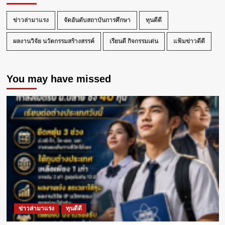
กอล์ฟ
กระชับ
ข่าวล่ามาแรง
จัดอันดับสถาบันการศึกษา
ทุนดีดี
มิตร
“Ryder
ผลงานวิจัย นวัตกรรมสร้างสรรค์
Cup
เรียนดี กิจกรรมเด่น
แฟ้มข่าวดีดี
2026”
ครั้ง
ที่
You may have missed
2
สาน
สัมพันธ์
ไทย-
จีน
ยั่งยืน
ข่าวล่ามาแรง
ทุนดีดี