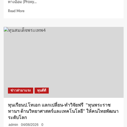
ทางอ้อม (Proxy...
Read
Read More
more
about
เจาะ
6โครงการ
ทุน
เปลี่ยน
ชีวิต’กสศ.’
ดัน
เด็ก
ไทย
เรียน
ต่อ
จนจบ
ปัก
ข่าวล่ามาแรง
ทุนดีดี
หมุด
18
ส.ค.
ทุนเรียนป.โทเอก แลกเปลี่ยน-ทำวิจัยฟรี “ทุนพระราช
นี้!
ทานฯ ด้านวิทยาศาสตร์และเทคโนโลยี” ให้คนไทยพัฒนา
ประกาศ
ระดับโลก
ชื่อ
ผู้
admin
04/08/2026
0