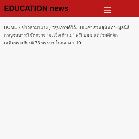
Skip
Primary
EDUCATION news
to
Menu
content
HOME
ข่าวล่ามาแรง
“สุขภาพดีวิถี…HIDA” สวนสุนันทา–มูลนิธิ
กาญจนบารมี จัดตรวจ “มะเร็งเต้านม” ฟรี! ปชช.แห่ร่วมคึกคัก
เฉลิมพระเกียรติ 73 พรรษา ในหลวง ร.10