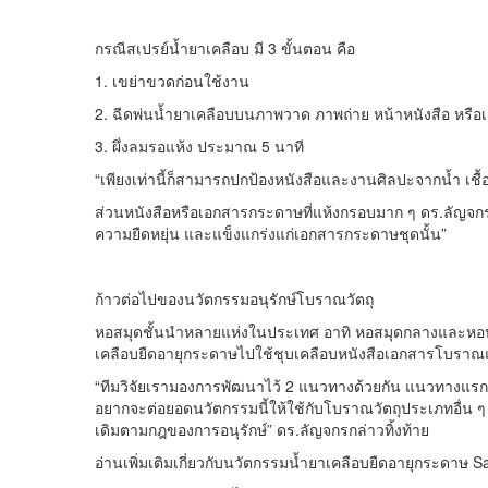
กรณีสเปรย์น้ำยาเคลือบ มี 3 ขั้นตอน คือ
1. เขย่าขวดก่อนใช้งาน
2. ฉีดพ่นน้ำยาเคลือบบนภาพวาด ภาพถ่าย หน้าหนังสือ หรือเอกส
3. ผึ่งลมรอแห้ง ประมาณ 5 นาที
“เพียงเท่านี้ก็สามารถปกป้องหนังสือและงานศิลปะจากน้ำ เช
ส่วนหนังสือหรือเอกสารกระดาษที่แห้งกรอบมาก ๆ ดร.ลัญจกรแน
ความยืดหยุ่น และแข็งแกร่งแก่เอกสารกระดาษชุดนั้น”
ก้าวต่อไปของนวัตกรรมอนุรักษ์โบราณวัตถุ
หอสมุดชั้นนำหลายแห่งในประเทศ อาทิ หอสมุดกลางและหอปร
เคลือบยืดอายุกระดาษไปใช้ชุบเคลือบหนังสือเอกสารโบราณแล้
“ทีมวิจัยเรามองการพัฒนาไว้ 2 แนวทางด้วยกัน แนวทางแรก เร
อยากจะต่อยอดนวัตกรรมนี้ให้ใช้กับโบราณวัตถุประเภทอื่น 
เดิมตามกฎของการอนุรักษ์” ดร.ลัญจกรกล่าวทิ้งท้าย
อ่านเพิ่มเติมเกี่ยวกับนวัตกรรมน้ำยาเคลือบยืดอายุกระดาษ Sal