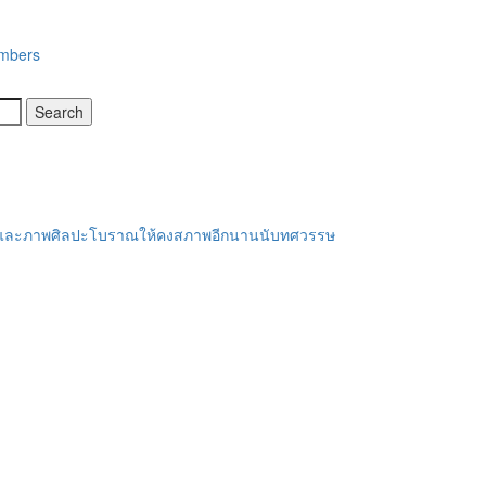
embers
สารและภาพศิลปะโบราณให้คงสภาพอีกนานนับทศวรรษ