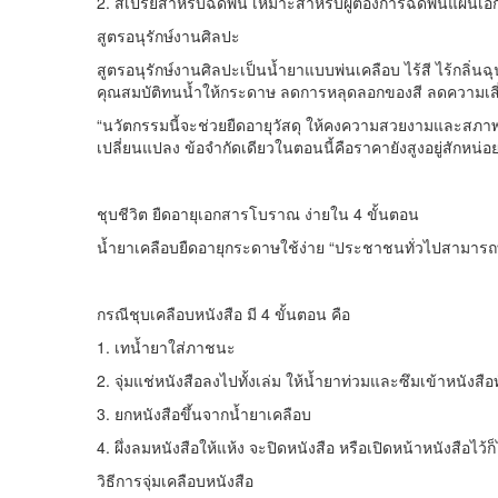
2. สเปรย์สำหรับฉีดพ่น เหมาะสำหรับผู้ต้องการฉีดพ่นแผ่นเอกส
สูตรอนุรักษ์งานศิลปะ
สูตรอนุรักษ์งานศิลปะเป็นน้ำยาแบบพ่นเคลือบ ไร้สี ไร้กลิ่นฉุ
คุณสมบัติทนน้ำให้กระดาษ ลดการหลุดลอกของสี ลดความเสี่ย
“นวัตกรรมนี้จะช่วยยืดอายุวัสดุ ให้คงความสวยงามและสภาพเดิ
เปลี่ยนแปลง ข้อจำกัดเดียวในตอนนี้คือราคายังสูงอยู่สัก
ชุบชีวิต ยืดอายุเอกสารโบราณ ง่ายใน 4 ขั้นตอน
น้ำยาเคลือบยืดอายุกระดาษใช้ง่าย “ประชาชนทั่วไปสามารถทำเ
กรณีชุบเคลือบหนังสือ มี 4 ขั้นตอน คือ
1. เทน้ำยาใส่ภาชนะ
2. จุ่มแช่หนังสือลงไปทั้งเล่ม ให้น้ำยาท่วมและซึมเข้าหนังสือ
3. ยกหนังสือขึ้นจากน้ำยาเคลือบ
4. ผึ่งลมหนังสือให้แห้ง จะปิดหนังสือ หรือเปิดหน้าหนังสือไว
วิธีการจุ่มเคลือบหนังสือ