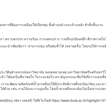
ารที่ต้องการเคลือบให้เปียกชุ่ม ทั้งด้านหน้าและด้านหลัง ทั่วทั้งชิ้นงาน
ื้อรา คราบสกปรก ความร้อน การแตกเปราะ รวมถึงปกป้องหมึก สีภาพวาดไม่ให
ะนำเพิ่มเติมว่า “สามารถชุบ หรือพ่นซ้ำได้ (หลายครั้ง) โดยรอให้การเคลือ
ะวัติจุฬาลงกรณ์มหาวิทยาลัย หอจดหมายเหตุ มหาวิทยาลัยศรีนครินทรวิโ
ว ได้ผลเป็นที่น่าพอใจ ในระยะต่อไป ดร.ลัญจกรและทีมวิจัยจึงวางแผนที่จ
าจะพัฒนาผลิตภัณฑ์น้ำยาเคลือบให้มีประสิทธิภาพทั้งปกป้องวัตถุ และสามาร
ๆ ได้ด้วย เช่น งานไม้และงานปูนปั้น โดยน้ำยาเคลือบจะต้องไม่เป็นสารแป
vaStory (ซัลวาสตอรี) ได้ที่เว็บไซต์ https://www.chula.ac.th/highlight/19