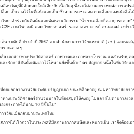
ือบวัตถุที่มีลักษณะใกล้เคียงกับเนื้อวัตถุ ซึ่งจะไม่ส่งผลกระทบต่อการแปรสภ
ล็อก เก็บวางไว้ในที่แห้งและเย็น ซึ่งสามารถชะลอความเสื่อมของหนังสือได
หาวิทยาลัยร่วมกันคิดค้นและพัฒนานวัตกรรม “น้ำยาเคลือบยืดอายุกระดาษ” 
อก C2F ภาควิชาเคมี คณะวิทยาศาสตร์, รองศาสตราจารย์ ดร.คเณศ วงษ์ระ
ิดค้น ระดับดี ประจำปี 2567 จากสำนักงานการวิจัยแห่งชาติ (วช.) และหอส
โบราณต่าง ๆ
นังสือ เอกสารทางประวัติศาสตร์ ภาพวาดและภาพถ่ายโบราณ แต่สำหรับบุคค
ษาสีสันดั้งเดิมเอาไว้ให้นานยิ่งขึ้นด้วย” ดร.ลัญจกร หนึ่งในทีมวิจัยและผู้
ที่ต่อยอดจากงานวิจัยระดับปริญญาเอก ขณะที่ศึกษาอยู่ ณ มหาวิทยาลัยกราซ
ณค่าทางประวัติศาสตร์จำนวนมากในห้องสมุดให้คงอยู่ ไม่สลายไปตามกาลเวลา
งกระดาษได้นาน 10 ปีขึ้นไป”
การวิจัยเมื่อกลับมาประเทศไทย
สภาพได้เร็วกว่าในประเทศที่มีสภาพอากาศแห้งและหนาวเย็น เราจึงต้องเอ