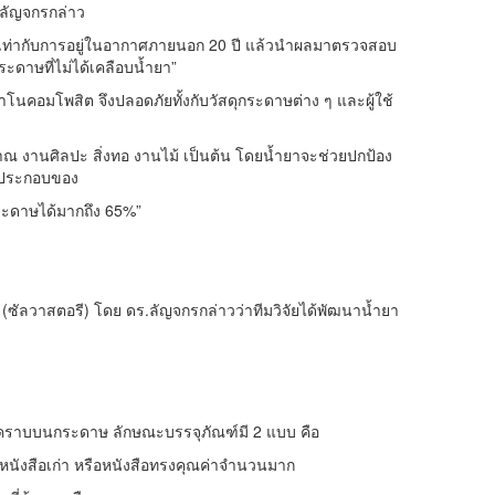
 ลัญจกรกล่าว
ียบเท่ากับการอยู่ในอากาศภายนอก 20 ปี แล้วนำผลมาตรวจสอบ
ะดาษที่ไม่ได้เคลือบน้ำยา”
นคอมโพสิต จึงปลอดภัยทั้งกับวัสดุกระดาษต่าง ๆ และผู้ใช้
ณ งานศิลปะ สิ่งทอ งานไม้ เป็นต้น โดยน้ำยาจะช่วยปกป้อง
ค์ประกอบของ
กระดาษได้มากถึง 65%”
(ซัลวาสตอรี) โดย ดร.ลัญจกรกล่าวว่าทีมวิจัยได้พัฒนาน้ำยา
่ทิ้งคราบบนกระดาษ ลักษณะบรรจุภัณฑ์มี 2 แบบ คือ
นังสือเก่า หรือหนังสือทรงคุณค่าจำนวนมาก