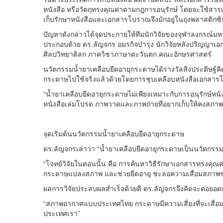
หนังสือ หรือวัตถุทรงคุณค่าตามกฎการอนุรักษ์ โดยจะใช้สารเคล
เก็บรักษาหนังสือและเอกสารโบราณจึงมักอยู่ในถุงพลาสติกซิป
ปัญหาดังกล่าวได้จุดประกายให้ทีมนักวิจัยของจุฬาลงกรณ์ม
ประกอบด้วย ดร.ลัญจกร อมรกิจบำรุง นักวิจัยหลังปริญญาเ
ศิลปวิทยาดิลก ภาควิชาภาษาตะวันตก คณะอักษรศาสตร์
นวัตกรรมน้ำยาเคลือบยืดอายุกระดาษได้รางวัลสิ่งประดิษฐ์ค
กระดาษไปใช้จริงแล้วด้วยโดยการชุบเคลือบหนังสือเอกสาร
“น้ำยาเคลือบยืดอายุกระดาษไม่เพียงเหมาะกับการอนุรักษ์ห
หนังสือเล่มโปรด ภาพวาดและภาพถ่ายที่อยากเก็บให้คงสภาพและรัก
จุดเริ่มต้นนวัตกรรมน้ำยาเคลือบยืดอายุกระดาษ
ดร.ลัญจกรเล่าว่า “น้ำยาเคลือบยืดอายุกระดาษเป็นนวัตกรรม
“โจทย์วิจัยในตอนนั้น คือ การค้นหาวิธีรักษาเอกสารทรงคุ
กระดาษแปลงสภาพ และช่วยยืดอายุ ชะลอความเสื่อมสภาพขอ
ผลการวิจัยประสบผลสำเร็จด้วยดี ดร.ลัญจกรจึงคิดจะต่อยอด
“สภาพอากาศแบบประเทศไทย กระดาษมีความเสี่ยงที่จะเสื่อม
ประเทศเรา”