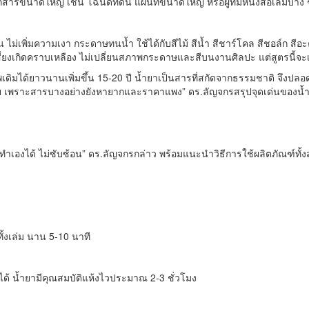
ารขนาดใหญ่ เช่น โฉนดที่ดิน แผนที่ขนาดใหญ่ หรือผู้ที่มีหนังสือเล่มบาง ๆ 
น ไม่เพิ่มความเงา กระดาษทนน้ำ ใช้ได้กับสีไม้ สีน้ำ สีชาร์โคล สีชอล์ก สีอะ
งเกิดคราบเหลือง ไม่เปลี่ยนสภาพกระดาษและสีบนงานศิลปะ แต่สูตรนี้จะเข้
มได้ยาวนานเพิ่มขึ้น 15-20 ปี น้ำยาเป็นสารที่สกัดจากธรรมชาติ จึงปลอดภัยก
หน่อย เพราะสารบางอย่างยังหายากและราคาแพง” ดร.ลัญจกรสรุปจุดเด่นของน้
องได้ ไม่ซับซ้อน” ดร.ลัญจกรกล่าว พร้อมแนะนำวิธีการใช้ผลิตภัณฑ์ทั้งสู
ทั้งเล่ม นาน 5-10 นาที
้ก็ได้ น้ำยามีคุณสมบัติแห้งไวประมาณ 2-3 ชั่วโมง