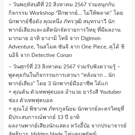
– วันพฤหัสบดีที่ 22 สิงหาคม 2567 ร่วมสนุกกับ
กิจกรรม Workshop “ฝึกพากย์… ไม่ให้พลาด” โดย
นักพากย์ชื่อดัง คุณหนึ่ง ภัทรวุฒิ สมุทรนาวี นัก
พากย์เสียงและอดีตนักจัดรายการวิทยุ ที่มีผลงาน
มากมาย อาทิ ยางามิ ไทจิ จาก Digimon
Adventure, วินสโมค ซันจิ จาก One Piece, คุโด้ ชิ
นอิจิ จาก Detective Conan
– วันศุกร์ที่ 23 สิงหาคม 2567 ร่วมรับฟังความรู้ –
พูดคุยกันในกิจกรรมการเสวนา “หลังฉาก .. นัก
พากย์เสียง” โดย 3 นักพากย์มืออาชีพ ได้แก่
+ คุณต้น ตัวเทพฟุตบอล อำนวย ยารังสี Youtuber
ช่อง ตัวเทพฟุตบอล
+ คุณโอ๋ พิชาภพ ภัทรกูลนิยม นักพากย์ละครวิทยุที่
มีประสบการณ์พากย์ 13 ปี อาทิ
ผลงานพากย์เสียงนักแสดง หวังอี้ป๋อ จากปรมาจารย์
ลัทธิมาร, Hidden blade โค่นคมพยัคฆ์