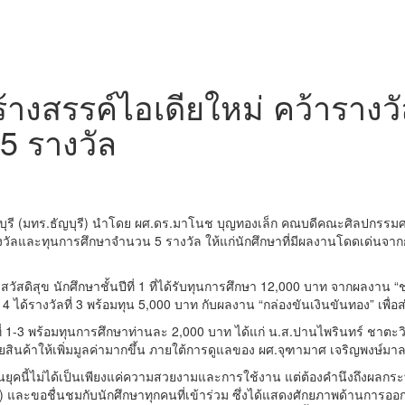
สร้างสรรค์ไอเดียใหม่ คว้ารา
5 รางวัล
รี (มทร.ธัญบุรี) นำโดย ผศ.ดร.มาโนช บุญทองเล็ก คณบดีคณะศิลปกรรม
บรางวัลและทุนการศึกษาจำนวน 5 รางวัล ให้แก่นักศึกษาที่มีผลงานโดดเด่
สวัสดิสุข นักศึกษาชั้นปีที่ 1 ที่ได้รับทุนการศึกษา 12,000 บาท จากผลงาน
ี่ 4 ได้รางวัลที่ 3 พร้อมทุน 5,000 บาท กับผลงาน “กล่องขันเงินขันทอง” เพื่อส
บที่ 1-3 พร้อมทุนการศึกษาท่านละ 2,000 บาท ได้แก่ น.ส.ปานไพรินทร์ ชาตะวิ
ินค้าให้เพิ่มมูลค่ามากขึ้น ภายใต้การดูแลของ ผศ.จุฑามาศ เจริญพงษ์มาลา
ยุคนี้ไม่ได้เป็นเพียงแค่ความสวยงามและการใช้งาน แต่ต้องคำนึงถึงผลก
 และขอชื่นชมกับนักศึกษาทุกคนที่เข้าร่วม ซึ่งได้แสดงศักยภาพด้านการอ