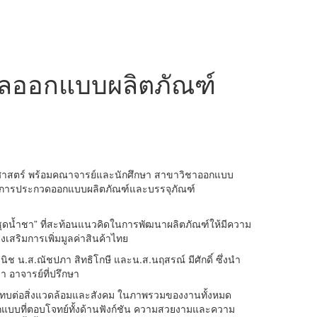
งวัลออกแบบผลิตภัณฑ์
ศาสตร์ พร้อมคณาจารย์และนักศึกษา สาขาวิชาออกแบบ
นจากการประกวดออกแบบผลิตภัณฑ์และบรรจุภัณฑ์
 “ชุดน้ำชา” ที่สะท้อนแนวคิดในการพัฒนาผลิตภัณฑ์ให้มีความ
่งเสริมการเพิ่มมูลค่าสินค้าไทย
นิช น.ส.ณัชปภา สิทธิโกษี และน.ส.นฤสรณ์ มีศักดิ์ ซึ่งนำ
 อาจารย์ที่ปรึกษา
ระทบต่อสิ่งแวดล้อมและสังคม ในภาพรวมของงานทั้งหมด
อกแบบที่ตอบโจทย์ทั้งด้านฟังก์ชัน ความสวยงามและความ