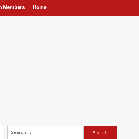
um Members
Home
Search
for: