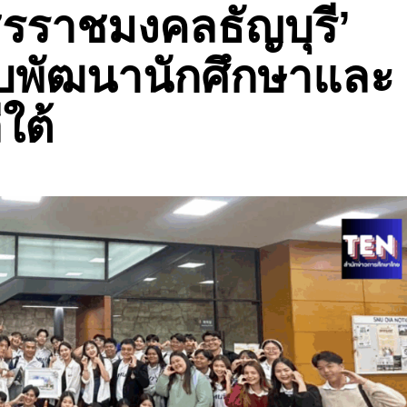
ชรราชมงคลธัญบุรี’
ะบบพัฒนานักศึกษาและ
ใต้