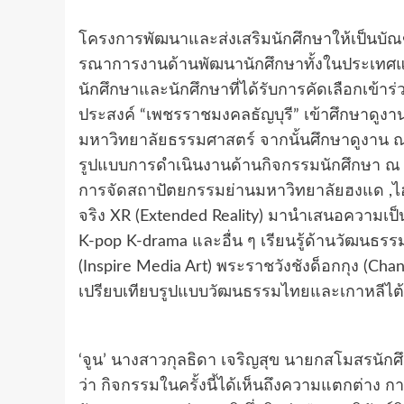
โครงการพัฒนาและส่งเสริมนักศึกษาให้เป็นบัณฑิ
รณาการงานด้านพัฒนานักศึกษาทั้งในประเทศแล
นักศึกษาและนักศึกษาที่ได้รับการคัดเลือกเข้าร
ประสงค์ “เพชรราชมงคลธัญบุรี” เข้าศึกษาดู
มหาวิทยาลัยธรรมศาสตร์ จากนั้นศึกษาดูงาน ณ
รูปแบบการดำเนินงานด้านกิจกรรมนักศึกษา ณ D
การจัดสถาปัตยกรรมย่านมหาวิทยาลัยฮงแด ,ไฮ
จริง XR (Extended Reality) มานําเสนอความเป็นเ
K-pop K-drama และอื่น ๆ เรียนรู้ด้านวัฒนธร
(Inspire Media Art) พระราชวังชังด็อกกุง (Ch
เปรียบเทียบรูปแบบวัฒนธรรมไทยและเกาหลีไต้ส
‘จูน’ นางสาวกุลธิดา เจริญสุข นายกสโมสรนักศึก
ว่า กิจกรรมในครั้งนี้ได้เห็นถึงความแตกต่าง ก