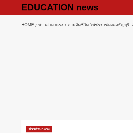
Skip
EDUCATION news
to
content
HOME
ข่าวล่ามาแรง
ตามติดชีวิต ‘เพชรราชมงคลธัญบุรี’
ข่าวล่ามาแรง