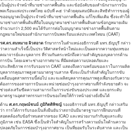
เป็นผู้ประจำหน้าที่นายช่างภาคพื้นดิน และข้อบังคับของสำนักงานการบิน
พลเรือนแห่งประเทศไทย ฉบับที่ ๓๕ ว่าด้วยคุณสมบัติและสิทธิทำการของผู้
ขออนุญาตเป็นผู้ประจำหน้าที่นายช่างภาคพื้นดิน แก้ไขเพิ่มเติม ซึ่งจะทำให้
นายช่างภาคพิ้นดินที่ถือใบอนุญาตนายช่างภาคพื้นดินตามข้อกฎหมายเดิม
จำนวนกว่า 2,500 คนได้รับการต่อใบอนุญาตนายช่างภาคพื้นดินตาม
กฎหมายใหม่ของสำนักงานการบินพลเรือนแห่งประเทศไทยน (CAAT)
รศ.ดร.สมหมาย ผิวสอาด
รักษาการในตำแหน่งอธิการบดี มทร.ธัญบุรี กล่าว
ว่าความสำเร็จนี้เป็นประวัติศาสตร์หน้าใหม่และเป็นผลจากความทุ่มเทของ
คณาจารย์และบุคลากร ที่ร่วมกันตระหนักถึงความสำคัญของบุคลากรด้าน
การบิน โดยเฉพาะช่างอากาศยาน ที่มีผลต่อความปลอดภัยและ
ประสิทธิภาพ การรับรองจาก CAAT แสดงถึงความพร้อมของเราในการผลิต
บุคลากรคุณภาพสูงตามมาตรฐานสากล ซึ่งจะเป็นกำลังสำคัญในการขับ
เคลื่อนอุตสาหกรรมนี้ต่อไป และจะผลิตบุคลากรคุณภาพสูงเพื่อรองรับความ
ต้องการของสายการบินและหน่วยซ่อมบำรุงอากาศยานที่กำลังขยายตัว จะ
ช่วยส่งเสริมขีดความสามารถในการแข่งขันของประเทศ และยกระดับ
มาตรฐานอุตสาหกรรมการบินของไทยให้ก้าวหน้าอย่างยั่งยืนได้
ด้าน
ศ.ดร.กฤษณ์ชนม์ ภูมิกิตติพิชญ์
รองอธิการบดี มทร.ธัญบุรี กล่าวเสริม
ว่า การได้การรับรองเป็นสิ่งยืนยันว่าสถาบันมีมาตรฐานการฝึกอบรมที่
สอดคล้องกับข้อกำหนดสากลของ ICAO และหน่วยงานกำกับดูแลระดับ
ภูมิภาค เช่น EASA ซึ่งเป็นหัวใจสำคัญในการสร้างความมั่นใจด้านความ
ปลอดภัยในการซ่อมบำรุงอากาศยาน เป็นที่ยอมรับในระดับสากล และเป็น