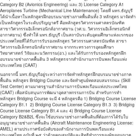
Category B2 (Avionics Engineering) และ 3) License Category A1
Aeroplanes Turbine (Mechanical Line Maintenance) โดยที่ มทร.ธัญบุรี
ได้นำเนื้อหาในหลักสูตรฝึกอบรมนายช่างภาคพื้นดินทั้ง 3 หลักสูตร มาจัดทำ
เป็นหลักสูตรในระดับปริญญาตรี คือหลักสูตรวิศวกรรมศาสตรบัณฑิต
สาขาวิศวกรรมอิเล็กทรอนิกส์อากาศยาน (วศ.บ. วิศวกรรมอิเล็กทรอนิกส์
อากาศยาน) ซึ่งทำให้ มทร.ธัญบุรี เป็นสถาบันระดับอุดมศึกษาแห่งแรกของ
ประเทศไทยที่ได้รับการรับรองหลักสูตร วิศวกรรมศาสตรบัณฑิต สาขา
วิศวกรรมอิเล็กทรอนิกส์อากาศยาน จากกระทรวงการอุดมศึกษา
วิทยาศาสตร์ วิจัยและนวัตกรรม(อว.) และได้รับการรับรองหลักสูตรฝึก
อบรมนายช่างภาคพื้นดิน 3 หลักสูตรจากสำนักงานการบินพลเรือนแห่ง
ประเทศไทย (CAAT)
นอกจากนี้ มทร.ธัญบุรีอยู่ระหว่างการจัดทำหลักสูตรฝึกอบรมนายช่างภาค
พื้นดิน หลักสูตร Bridging Course และจัดทำศูนย์ทดสอบสมรรถนะ (Skill
Test Center) ตามมาตรฐานสำนักงานการบินพลเรือนแห่งประเทศไทย
(CAAT) เพื่อสนับสนุนการพัฒนาอุตสาหกรรมการบิน สำหรับการทำ
หลักสูตร Bridging Course จะมี 4 หลักสูตรคือ 1) Bridging Course License
Category B1.1 2) Bridging Course License Category B1.3 3) Bridging
Course License Category B1.4 และ 4) Bridging Course License
Category B2&B2L ซึ่งจะใช้อบรมนายช่างภาคพื้นดินที่ต้องการได้รับใบ
อนุญาตนายช่างภาคพื้นดิน (Aircraft Maintenance Engineering License:
AMEL) ตามประกาศข้อบังคับของสำนักงานการบินพลเรือนแห่ง
ประเทศไทย ฉบับที่ ๒๕ ว่าด้วยคุณสมบัติและสิทธิทำการของผู้ขออนุญาต