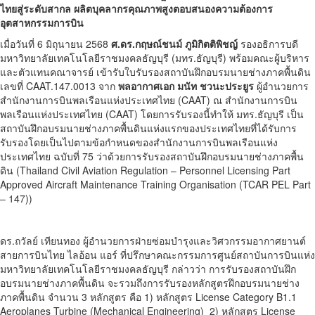
ไทยสู่ระดับสากล ผลิตบุคลากรคุณภาพสูงตอบสนองความต้องการ
อุตสาหกรรมการบิน
เมื่อวันที่ 6 มิถุนายน 2568
ศ.ดร.กฤษณ์ชนม์ ภูมิกิตติพิชญ์
รองอธิการบดี
มหาวิทยาลัยเทคโนโลยีราชมงคลธัญบุรี (มทร.ธัญบุรี) พร้อมคณะผู้บริหาร
และตัวแทนคณาจารย์ เข้ารับใบรับรองสถาบันฝึกอบรมนายช่างภาคพื้นดิน
เลขที่ CAAT.147.0013 จาก
พลอากาศเอก มนัท ชวนะประยูร
ผู้อำนวยการ
สำนักงานการบินพลเรือนแห่งประเทศไทย (CAAT) ณ สำนักงานการบิน
พลเรือนแห่งประเทศไทย (CAAT) โดยการรับรองนี้ทำให้ มทร.ธัญบุรี เป็น
สถาบันฝึกอบรมนายช่างภาคพื้นดินแห่งแรกของประเทศไทยที่ได้รับการ
รับรองโดยเป็นไปตามข้อกําหนดของสํานักงานการบินพลเรือนแห่ง
ประเทศไทย ฉบับที่ 75 ว่าด้วยการรับรองสถาบันฝึกอบรมนายช่างภาคพื้น
ดิน (Thailand Civil Aviation Regulation – Personnel Licensing Part
Approved Aircraft Maintenance Training Organisation (TCAR PEL Part
– 147))
ดร.ถวัลย์ เทียนทอง ผู้อำนวยการฝ่ายซ่อมบำรุงและวิศวกรรมอากาศยานต์
สายการบินไทย ไลอ้อน แอร์ ที่ปรึกษาคณะกรรมการศูนย์สถาบันการบินแห่ง
มหาวิทยาลัยเทคโนโลยีราชมงคลธัญบุรี กล่าวว่า การรับรองสถาบันฝึก
อบรมนายช่างภาคพื้นดิน จะรวมถึงการรับรองหลักสูตรฝึกอบรมนายช่าง
ภาคพื้นดิน จำนวน 3 หลักสูตร คือ 1) หลักสูตร License Category B1.1
Aeroplanes Turbine (Mechanical Engineering) 2) หลักสูตร License