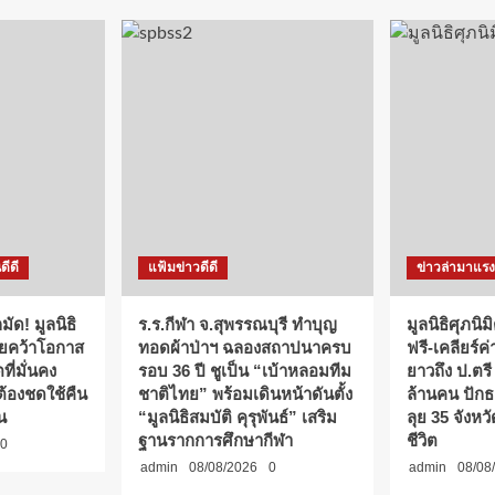
ดีดี
แฟ้มข่าวดีดี
ข่าวล่ามาแรง
มัด! มูลนิธิ
ร.ร.กีฬา จ.สุพรรณบุรี ทำบุญ
มูลนิธิศุภนิ
ทยคว้าโอกาส
ทอดผ้าป่าฯ ฉลองสถาปนาครบ
ฟรี-เคลียร์ค
ที่มั่นคง
รอบ 36 ปี ชูเป็น “เบ้าหลอมทีม
ยาวถึง ป.ตรี
่ต้องชดใช้คืน
ชาติไทย” พร้อมเดินหน้าดันตั้ง
ล้านคน ปักธ
น
“มูลนิธิสมบัติ คุรุพันธ์” เสริม
ลุย 35 จังหวั
ฐานรากการศึกษากีฬา
ชีวิต
0
admin
08/08/2026
0
admin
08/08