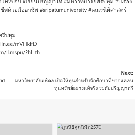
าโท2ปีจบ
#เรียนปริญญาโท
#มหาวิทยาลัยศรีปทุม
#1เรื่อง
าชีพด้วยมืออาชีพ
#sripatumuniversity
#คณะนิติศาสตร์
ศรีปทุม
//lin.ee/mVHklfD
m/ll.mspu/?hl=th
Next:
and
มหาวิทยาลัยมหิดล เปิดให้ทุนสำหรับนักศึกษาที่ขาดแคลน
ทุนทรัพย์อย่างแท้จริง ระดับปริญญาตรี