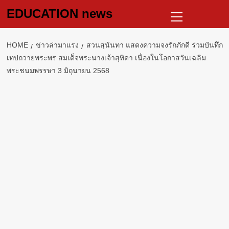
Skip
Primary
EDUCATION news
to
Menu
content
HOME
ข่าวล่ามาแรง
สวนสุนันทา แสดงความจงรักภักดี ร่วมบันทึก
เทปถวายพระพร สมเด็จพระนางเจ้าสุทิดา เนื่องในโอกาสวันเฉลิม
พระชนมพรรษา 3 มิถุนายน 2568