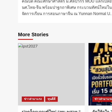
คณบดี คณะศึกษาศาสตร์ ม.ศิลปากร MOU แลกเปลี่
navigation
นศ.ไทย-จีน พร้อมปาฐกถาพิเศษ กระบวนทัศน์ใหม่ใ
จัดการเรียน การสอนภาษาจีน ณ Yunnan Normal U.
More Stories
ข่าวล่ามาแรง
ทุนดีดี
ข่าวล่ามาแร