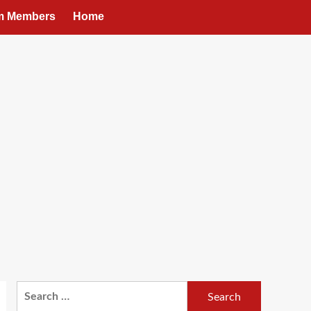
um Members
Home
Search
for: