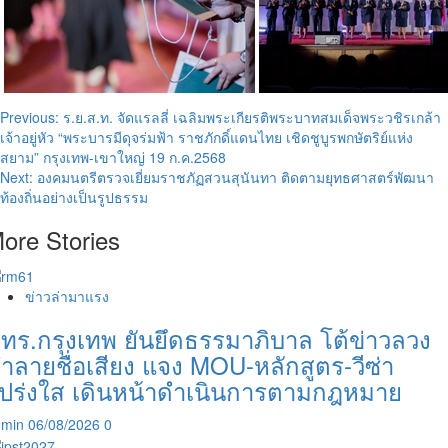
Post
Previous:
ร.ย.ส.ท. จัดแรลลี่ เฉลิมพระเกียรติพระบาทสมเด็จพระวชิรเกล้า
เจ้าอยู่หัว “พระบารมีดุจร่มฟ้า ราชภักดิ์แดนไทย เชิดชูบูรพกษัตริย์แห่ง
navigation
สยาม” กรุงเทพ-เขาใหญ่ 19 ก.ค.2568
Next:
องคมนตรีตรวจเยี่ยมราชภัฏสวนสุนันทา ติดตามยุทธศาสตร์พัฒนา
ท้องถิ่นอย่างเป็นรูปธรรม
ore Stories
ข่าวล่ามาแรง
ทร.กรุงเทพ ยันยึดธรรมาภิบาล โต้ข่าวลวง
ำลายชื่อเสียง แจง MOU-หลักสูตร-วีซ่า
ปร่งใส เดินหน้าดำเนินการตามกฎหมาย
dmin
06/08/2026
0