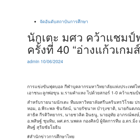
จัดอันดับสถาบันการศึกษา
นักเตะ มศว คว้าแชมป์
ครั้งที่ 40 “อ่างแก้วเกมส
admin
10/06/2024
การแข่งขันฟุตบอล กีฬาบุคลากรมหาวิทยาลัยแห่งประเทศไทย ครั
เอาชนะลูกพ่อขุน ม.รามคำแหง ไปด้วยสกอร์ 1-0 คว้าแชมป์ฟุ
สำหรับรายนามนักเตะ ทีมมหาวิทยาลัยศรีนครินทรวิโรฒ ประกอ
หอม, อ.พีระพล ชินรัตน์, นายรัชนาท บำรุงชาติ, นายกันตภ
สาธิต กีรติวิทยากร, นายชวลิต อินธนู, นายอุทัย อาภรณ์พงษ
อ.พสิษฐ์ ชุมทิม, ผศ.ดร.นพดล กองศิลป์ ผู้จัดการทีม อ.ดร.มิ่ง 
ศิษฐ์ สุริยชัยโยธิน
#สำนักข่าวการศึกษาไทย