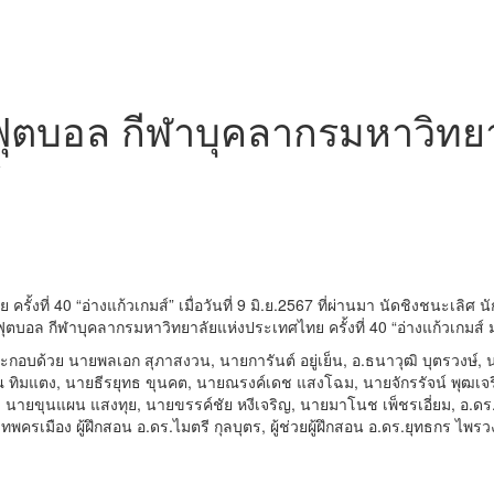
ฟุตบอล กีฬาบุคลากรมหาวิทย
์
้งที่ 40 “อ่างแก้วเกมส์” เมื่อวันที่ 9 มิ.ย.2567 ที่ผ่านมา นัดชิงชนะเล
ตบอล กีฬาบุคลากรมหาวิทยาลัยแห่งประเทศไทย ครั้งที่ 40 “อ่างแก้วเกมส์ 
บด้วย นายพลเอก สุภาสงวน, นายการันต์ อยู่เย็น, อ.ธนาวุฒิ บุตรวงษ์, นา
ณ ทิมแตง, นายธีรยุทธ ขุนคต, นายณรงค์เดช แสงโฉม, นายจักรรัจน์ พุฒเจร
์, นายขุนแผน แสงทุย, นายขรรค์ชัย หงีเจริญ, นายมาโนช เพ็ชรเอี่ยม, อ.ดร
เทพครเมือง ผู้ฝึกสอน อ.ดร.ไมตรี กุลบุตร, ผู้ช่วยผู้ฝึกสอน อ.ดร.ยุทธกร ไพรวง