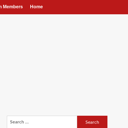
um Members
Home
Search
for: