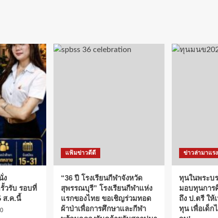
แฟ้มข่าวดีดี
ข่าวล่ามาแรง
ั่ง
“36 ปี โรงเรียนกีฬาจังหวัด
ทุนในพระบรม
ั้วรับ รอบที่
สุพรรณบุรี” โรงเรียนกีฬาแห่ง
มอบทุนการศึ
 ส.ค.นี้
แรกของไทย ขอเชิญร่วมทอด
ถึง ป.ตรี ให้
ผ้าป่าเพื่อการศึกษาและกีฬา
ทุน เพื่อเด็
0