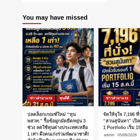
about
กีฬา
You may have missed
กอล์ฟ
ศิลปากร
เรียน
รู้
จริง
ปฏิบัติ
จริง
ออก
รอบ
จริง
ข่าวล่ามาแรง
ทุนดีดี
ข่าวล่ามาแรง
ปลดล็อกเกณฑ์ใหม่ “ทุน
จัดให้จุใจ 7,196 ที่น
พสวท.” รื้อข้อผูกมัดยืดหยุ่น 3
“สวนสุนันทา” เปิดร
ช่วง ลดใช้ทุนต่างประเทศเหลือ
1 Portfolio เริ่ม 15
1 เท่า ดึงคนเก่งร่วมพัฒนาชาติ!
admin
05/08/2026