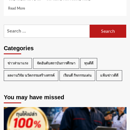
Read
Read More
more
about
นักศึกษา
Search
ต่าง
for:
ชาติ
ม.รังสิต
ลงมือ
Categories
ประดิษฐ์
และ
ร่วม
ข่าวล่ามาแรง
จัดอันดับสถาบันการศึกษา
ทุนดีดี
กิจกรรม
วัน
ผลงานวิจัย นวัตกรรมสร้างสรรค์
เรียนดี กิจกรรมเด่น
แฟ้มข่าวดีดี
ประเพณี
ลอย
กระทง
You may have missed