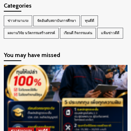
ม.ปลาย
Categories
ร่วม Workshop เขียน
บท
ซี
ข่าวล่ามาแรง
จัดอันดับสถาบันการศึกษา
ทุนดีดี
รีส์ “หัวใจ
จะ
ผลงานวิจัย นวัตกรรมสร้างสรรค์
เรียนดี กิจกรรมเด่น
แฟ้มข่าวดีดี
วาย ss.2”
You may have missed
ข่าวล่ามาแรง
ทุนดีดี