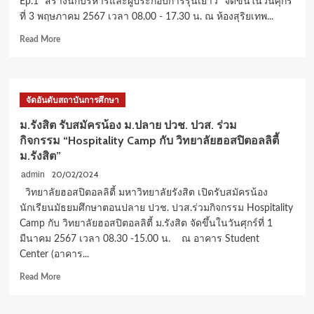
Ep.1 “สร้างนักบริหารและผู้ประกอบการรุ่นเยาว์“ จัดขึ้นในวันศุกร์
ที่ 3 พฤษภาคม 2567 เวลา 08.00 - 17.30 น. ณ ห้องสุริยเทพ...
Read
Read More
more
about
ม.รังสิต
รับ
จัดอันดับสถาบันการศึกษา
สมัคร
น้อง
ม.รังสิต รับสมัครน้อง ม.ปลาย ปวช. ปวส. ร่วม
ม.ปลาย
กิจกรรม “Hospitality Camp กับ วิทยาลัยฮอสปิตอลลิตี้
ปวช.
ม.รังสิต”
ปวส.
ร่วม
20/02/2024
admin
กิจกรรม Business
วิทยาลัยฮอสปิตอลลิตี้ มหาวิทยาลัยรังสิต เปิดรับสมัครน้อง
Camp
นักเรียนมัธยมศึกษาตอนปลาย ปวช. ปวส.ร่วมกิจกรรม Hospitality
Ep.1 “สร้าง
Camp กับ วิทยาลัยฮอสปิตอลลิตี้ ม.รังสิต จัดขึ้นในวันศุกร์ที่ 1
นัก
บริหาร
มีนาคม 2567 เวลา 08.30 -15.00 น. ณ อาคาร Student
และ
Center (อาคาร...
ผู้
Read
Read More
ประกอบ
more
การ
about
รุ่น