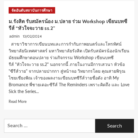
ม.รังสิต
เยาว์“
รับ
จัดอันดับสถาบันการศึกษา
สมัคร
น้อง
ม.รังสิต รับสมัครน้อง ม.ปลาย ร่วม Workshop เขียนบทซี
ม.ปลาย
รีส์ “หัวใจจะวาย ss.2”
ปวช.
ปวส.
13/02/2024
admin
ร่วม
สาขาวิชาการเขียนบทและการกำกับภาพยนตร์และโทรทัศน์
กิจกรรม “Hospitality
วิทยาลัยนิเทศศาสตร์ มหาวิทยาลัยรังสิต เปิดรับสมัครน้องนักเรียน
Camp กับ
มัธยมศึกษาตอนปลาย ร่วมกิจกรรม Workshop เขียนบทซี
วิทยา
รีส์ "หัวใจจะวาย ss.2" นอกจากนี้ ภายในงานมีการเสวนา หัวข้อ
ลัย
ฮอส
"ซีรีส์วาย" จากปลายปากกา สู่หน้าจอ วิทยากรโดย คุณสายพิรุณ
ปิ
ไชยเชียงพิณ เจ้าของผลงานเขียนบทซีรีส์วายชื่อดัง อาทิ My
ตอ
Bromance พี่ชายเดอะซีรีส์ The Reminders เพราะคิดถึง และ Love
ลลิตี้
Sick the Series...
ม.รังสิต”
Read
Read More
more
about
ม.รังสิต
Search
รับ
for:
สมัคร
น้อง