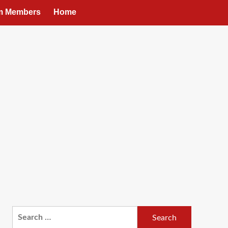
um Members
Home
Search
for: