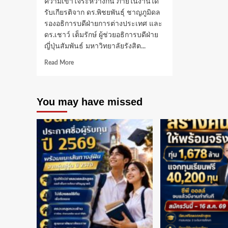
ความเข้าใจระหว่างกัน ภายในงานได้
รับเกียรติจาก ดร.พิชยพันธุ์ ชาญภูมิดล
รองอธิการบดีฝ่ายการต่างประเทศ และ
ดร.เชาว์ เต็มรักษ์ ผู้ช่วยอธิการบดีฝ่าย
ญี่ปุ่นสัมพันธ์ มหาวิทยาลัยรังสิต...
Read
Read More
more
about
ม.รังสิต
You may have missed
ลง
นาม
ความ
ร่วม
มือ
กับ
มหาวิทยาลัย
Kyoto
Tachibana
ประเทศ
ญี่ปุ่น