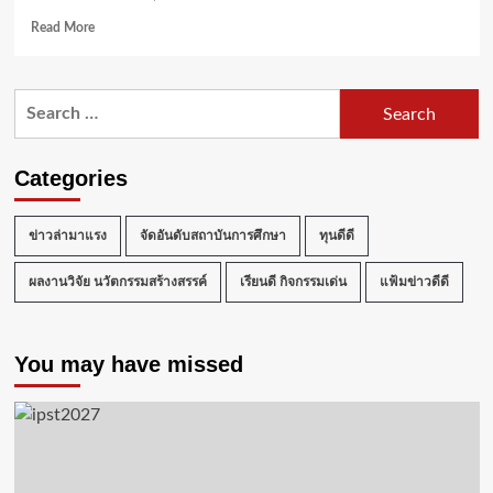
Read
Read More
more
about
สมศ.
Search
เปิด
for:
เวที
ประชุม
วิชาการ
Categories
ระดับ
ชาติ
และ
ข่าวล่ามาแรง
จัดอันดับสถาบันการศึกษา
ทุนดีดี
นานาชาติ
“2025
ผลงานวิจัย นวัตกรรมสร้างสรรค์
เรียนดี กิจกรรมเด่น
แฟ้มข่าวดีดี
ONESQA
Forum”
ระดม
You may have missed
ภาคี
ทุก
ภาค
ส่วน
ร่วม
ขับ
เคลื่อน