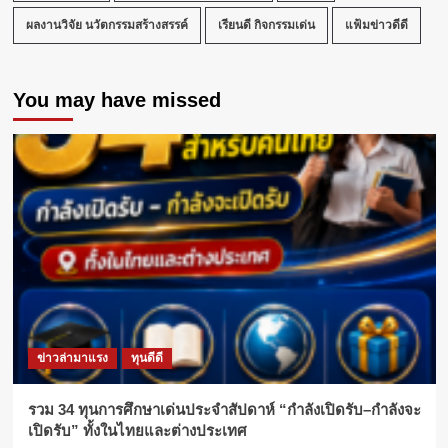
สยาม
พา
ผลงานวิจัย นวัตกรรมสร้างสรรค์
เรียนดี กิจกรรมเด่น
แฟ้มข่าวดีดี
รา
กอน
15-
You may have missed
16
พ.ย.2568
ข่าวล่ามาแรง
ทุนดีดี
รวม 34 ทุนการศึกษาเด่นประจำสัปดาห์ “กำลังเปิดรับ–กำลังจะ
เปิดรับ” ทั้งในไทยและต่างประเทศ