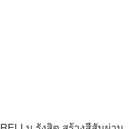
RELI ม.รังสิต สร้างสีสันผ่าน