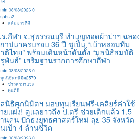
dmin
08/08/2026
0
แฟ้มข่าวดีดี
.ร.กีฬา จ.สุพรรณบุรี ทำบุญทอดผ้าป่าฯ ฉลอ
ถาปนาครบรอบ 36 ปี ชูเป็น “เบ้าหลอมทีม
าติไทย” พร้อมเดินหน้าดันตั้ง “มูลนิธิสมบัติ
ุรุพันธ์” เสริมฐานรากการศึกษากีฬา
dmin
08/08/2026
0
ข่าวล่ามาแรง
ทุนดีดี
ูลนิธิศุภนิมิตฯ มอบทุนเรียนฟรี-เคลียร์ค่าใช้
่ายแฝง! ดูแลยาวถึง ป.ตรี ช่วยเด็กแล้ว 1.5
้านคน ปักธงยุทธศาสตร์ใหม่ ลุย 35 จังหวัด
ันเป้า 4 ล้านชีวิต
dmin
08/08/2026
0