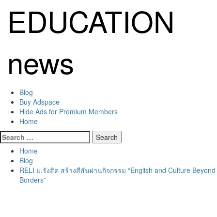
Skip
EDUCATION
to
content
news
Primary
Blog
Menu
Buy Adspace
Hide Ads for Premium Members
Home
Search
for:
Home
Blog
RELI ม.รังสิต สร้างสีสันผ่านกิจกรรม “English and Culture Beyond
Borders”