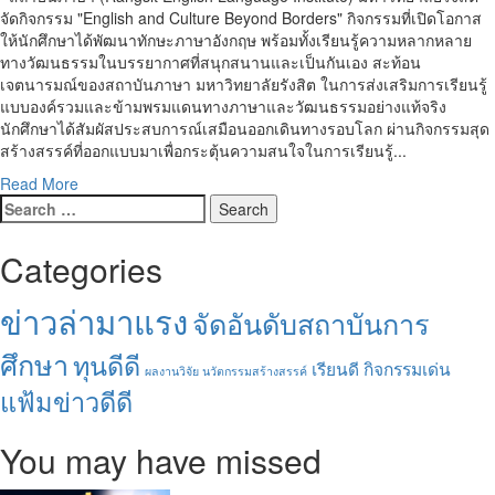
จัดกิจกรรม "English and Culture Beyond Borders" กิจกรรมที่เปิดโอกาส
ให้นักศึกษาได้พัฒนาทักษะภาษาอังกฤษ พร้อมทั้งเรียนรู้ความหลากหลาย
ทางวัฒนธรรมในบรรยากาศที่สนุกสนานและเป็นกันเอง สะท้อน
เจตนารมณ์ของสถาบันภาษา มหาวิทยาลัยรังสิต ในการส่งเสริมการเรียนรู้
แบบองค์รวมและข้ามพรมแดนทางภาษาและวัฒนธรรมอย่างแท้จริง
นักศึกษาได้สัมผัสประสบการณ์เสมือนออกเดินทางรอบโลก ผ่านกิจกรรมสุด
สร้างสรรค์ที่ออกแบบมาเพื่อกระตุ้นความสนใจในการเรียนรู้...
Read
Read More
Search
more
for:
about
RELI
Categories
ม.รังสิต
สร้าง
ข่าวล่ามาแรง
จัดอันดับสถาบันการ
สีสัน
ผ่าน
ศึกษา
ทุนดีดี
กิจกรรม
เรียนดี กิจกรรมเด่น
ผลงานวิจัย นวัตกรรมสร้างสรรค์
“English
แฟ้มข่าวดีดี
and
Culture
You may have missed
Beyond
Borders”