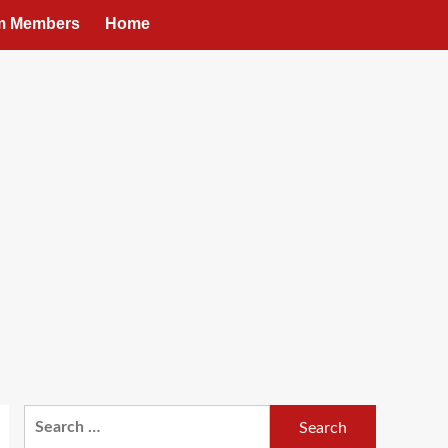
um Members
Home
Search
for: