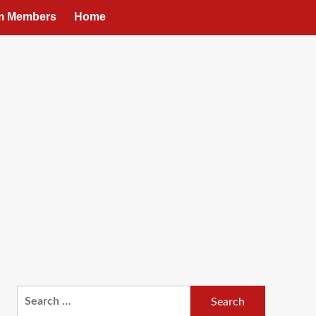
um Members
Home
Search
for: