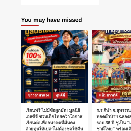
more
about
มจธ.เปิด
You may have missed
รับ
โครงการ
ทุน
เพชร
พระจอมเกล้า
มหา
บัณฑิต
เรียน
ฟรี
ระดับ
ปริญญา
โท
ข่าวล่ามาแรง
ทุนดีดี
แฟ้มข่าวดีดี
เรียนฟรี ไม่มีข้อผูกมัด! มูลนิธิ
ร.ร.กีฬา จ.สุพรรณ
เอสซีจี ชวนเด็กไทยคว้าโอกาส
ทอดผ้าป่าฯ ฉลอ
เรียนต่อเพื่ออนาคตที่มั่นคง
รอบ 36 ปี ชูเป็น 
ด้วยทุนให้เปล่าไม่ต้องชดใช้คืน
ชาติไทย” พร้อมเดิ