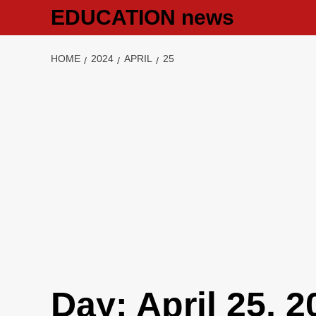
Skip
EDUCATION news
to
content
HOME
2024
APRIL
25
Day:
April 25, 2