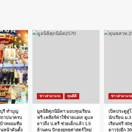
ข่าวล่ามาแรง
ทุนดีดี
ข่าวล่ามาแรง
บุรี ทำบุญ
มูลนิธิศุภนิมิตฯ มอบทุนเรียน
เปิดประตูสู่โ
งสถาปนาครบ
ฟรี-เคลียร์ค่าใช้จ่ายแฝง! ดูแล
นักเรียน ม.3
“เบ้าหลอมทีม
ยาวถึง ป.ตรี ช่วยเด็กแล้ว 1.5
เรียนฟรี 40
นหน้าดันตั้ง
ล้านคน ปักธงยุทธศาสตร์ใหม่
ดาวรุ่งอีก 300