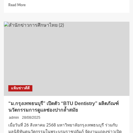
Read
Read More
more
about
Taiwan
Excellence
จัด
แสดง
นวัตกรรม
ทางการ
แพทย์
ชั้น
นำ
ใน
งาน
Medical
แฟ้มข่าวดีดี
Fair
Thailand
2025
“ม.กรุงเทพธนบุรี” เปิดตัว “BTU Dentistry” ผลิตภัณฑ์
นวัตกรรมการดูแลช่องปากล้ำสมัย
admin
28/08/2025
เมื่อวันที่ 26 สิงหาคม 2568 มหาวิทยาลัยกรุงเทพธนบุรี ร่วมกับ
มูลนิธิทันตนวัตกรรมในพระบรมราชูปถัมภ์ จัดงานแถลงข่าวเปิด