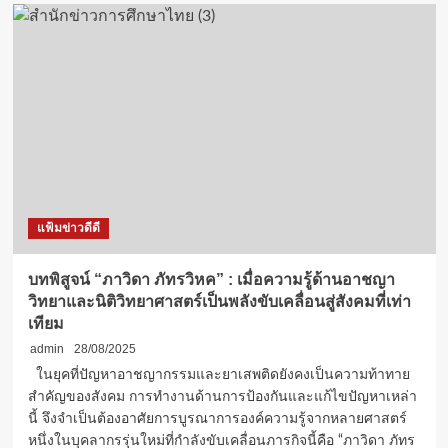
GEM
Report
2025:
ม.กรุงเทพ
เผย
ทิศทาง
ผู้
ประกอบ
การ
ไทย–
โลก
ยก
แฟ้มข่าวดีดี
ระดับ
ศักยภาพ
MSMEs
บทพิสูจน์ “ภาวิดา ภัทรวิหค” : เมื่อความรู้ด้านอาชญา
แข่งขัน
วิทยาและนิติวิทยาศาสตร์เป็นพลังขับเคลื่อนสู่สังคมที่เท่า
ได้
เทียม
ใน
ตลาด
admin
28/08/2025
โลก
ในยุคที่ปัญหาอาชญากรรมและยาเสพติดยังคงเป็นความท้าทาย
สำคัญของสังคม การทำงานด้านการป้องกันและแก้ไขปัญหาเหล่า
นี้ จึงจำเป็นต้องอาศัยการบูรณาการองค์ความรู้จากหลายศาสตร์
หนึ่งในบุคลากรรุ่นใหม่ที่กำลังขับเคลื่อนภารกิจนี้คือ “ภาวิดา ภัทร