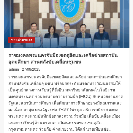
และ
วิชาการ
“รู้ทัน
จีน
รู้ทัน
เกม
คน
ข่าวล่ามาแรง
รุ่น
ใหม่
สู้
ราชมงคลพระนครจับมือเขตดุสิตและเครือข่ายสถาบัน
ด้วย
อุดมศึกษา สานพลังขับเคลื่อนชุมชน
อะไร”
admin
27/08/2025
ราชมงคลพระนครจับมือเขตดุสิตและเครือข่ายสถาบันอุดมศึกษา
สานพลังขับเคลื่อนชุมชน พร้อมยกระดับมรดกทางวัฒนธรรมให้
เป็นศูนย์กลางการเรียนรู้ที่ยั่งยืน มหาวิทยาลัยเทคโนโลยีราช
มงคลพระนคร ร่วมลงนามความร่วมมือ (MOU) กับหน่วยงานภาค
รัฐและสถาบันการศึกษา เพื่อพัฒนาการศึกษาอย่างมีคุณภาพและ
ต่อเนื่อง ล่าสุด ดร.ณัฐวรพล รัชสิริวัชรบุล อธิการบดีราชมงคล
พระนคร ลงนามบันทึกข้อตกลงความร่วมมือ เพื่อขับเคลื่อนเมือง
แห่งการเรียนรู้ด้านมรดกทางวัฒนธรรมของเขตดุสิต
กรุงเทพมหานคร ร่วมกับ 4 หน่วยงาน ได้แก่ นายเทียนชัย...