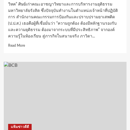
วิหค” ศิษย์เก่าคณะอาชญาวิทยาและการบริหารงานยุติธรรม
มหาวิทยาลัยรังสิต ซึ่งปัจจุบันทำงานในตำแหน่งเจ้าหน้าที่ปฏิบัติ
การ สำนักงานคณะกรรมการป้องกันและปราบปรามยาเสพติด
(ป.ป.ส.) เธอคือผู้ที่เชื่อมั่นว่า “ความถูกต้อง ต้องมีหลักฐานรองรับ
และความยุติธรรม ต้องมาจากระบบที่มีประสิทธิภาพ” จากองค์
ความรู้ในห้องเรียน สู่ภารกิจในสนามจริง ภาวิดา...
Read
Read More
more
about
บท
พิสูจน์
“ภา
วิดา
ภัทร
วิหค”
:
เมื่อ
ความ
รู้
ด้าน
อาชญา
แฟ้มข่าวดีดี
วิทยา