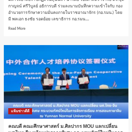
กาญจน์ ศรีวิบูลย์ อธิการบดี ร่วมลงนามบันทึกความเข้าใจกับ กอง
อำนวยการรักษาความมั่นคงภายในราชอาณาจักร (กอ.รมน.) โดย
มี พลเอก ธงชัย รอดย้อย เลขาธิการ กอ.รมน....
Read
Read More
more
about
สวนสุนันทา
จับ
มือ
กอ.รมน.
ลง
นาม
MOU
ความ
ร่วม
มือ
ด้าน
การ
แฟ้มข่าวดีดี
ศึกษา
และ
การ
คณบดี คณะศึกษาศาสตร์ ม.ศิลปากร MOU แลกเปลี่ยน
วิจัย