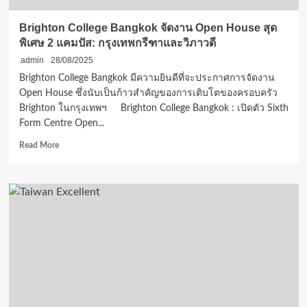
และ
นิติวิทยาศาสตร์
Brighton College Bangkok จัดงาน Open House สุด
เป็น
พิเศษ 2 แคมปัส: กรุงเทพกรีฑาและวิภาวดี
พลัง
ขับ
admin
28/08/2025
เคลื่อน
Brighton College Bangkok มีความยินดีที่จะประกาศการจัดงาน
สู่
Open House ซึ่งนับเป็นก้าวสำคัญของการเติบโตของครอบครัว
สังคม
Brighton ในกรุงเทพฯ Brighton College Bangkok : เปิดตัว Sixth
ที่
Form Centre Open...
เท่า
เทียม
Read
Read More
more
about
Brighton
College
Bangkok
จัด
งาน
Open
House
สุด
พิเศษ
2