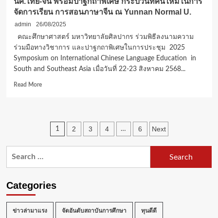
นศ.ไทย-จีน พร้อมปาฐกถาพิเศษ กระบวนทัศน์ใหม่ในการ
จัดการเรียน การสอนภาษาจีน ณ Yunnan Normal U.
admin
26/08/2025
คณะศึกษาศาสตร์ มหาวิทยาลัยศิลปากร ร่วมพิธีลงนามความ
ร่วมมือทางวิชาการ และปาฐกถาพิเศษในการประชุม 2025
Symposium on International Chinese Language Education in
South and Southeast Asia เมื่อวันที่ 22-23 สิงหาคม 2568...
Read
Read More
more
about
คณบดี
คณะ
Posts
2
3
4
6
Next
1
…
ศึกษา
ศาสตร์
pagination
ม.ศิลปากร
Search
MOU
for:
แลก
เปลี่ยน
Categories
นศ.ไทย-
จีน
พร้อม
ข่าวล่ามาแรง
จัดอันดับสถาบันการศึกษา
ทุนดีดี
ปาฐกถา