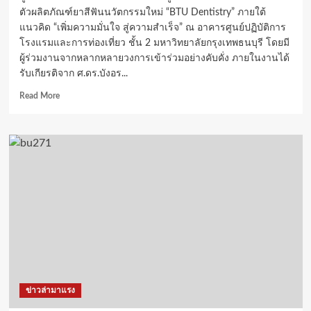
ตัวผลิตภัณฑ์ยาสีฟันนวัตกรรมใหม่ “BTU Dentistry” ภายใต้
แนวคิด “เพิ่มความมั่นใจ สู่ความสำเร็จ” ณ อาคารศูนย์ปฏิบัติการ
โรงแรมและการท่องเที่ยว ชั้น 2 มหาวิทยาลัยกรุงเทพธนบุรี โดยมี
ผู้ร่วมงานจากหลากหลายวงการเข้าร่วมอย่างคับคั่ง ภายในงานได้
รับเกียรติจาก ศ.ดร.บังอร...
Read
Read More
more
about
“ม.กรุงเทพ
ธนบุรี”
เปิด
ตัว
“BTU
Dentistry”
ผลิตภัณฑ์
นวัตกรรม
การ
ดูแล
ช่อง
ปาก
ข่าวล่ามาแรง
ล้ำ
สมัย