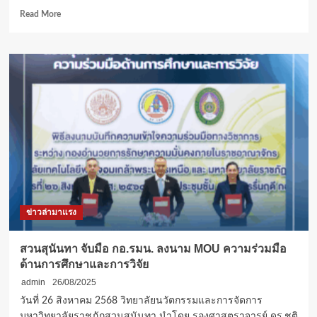
Read
Read More
more
about
ราช
มงคล
พระนคร
จับ
มือ
เขต
ดุสิต
และ
เครือ
ข่าย
สถาบัน
อุดมศึกษา
ข่าวล่ามาแรง
สาน
พลัง
ขับ
สวนสุนันทา จับมือ กอ.รมน. ลงนาม MOU ความร่วมมือ
เคลื่อน
ด้านการศึกษาและการวิจัย
ชุมชน
admin
26/08/2025
วันที่ 26 สิงหาคม 2568 วิทยาลัยนวัตกรรมและการจัดการ
มหาวิทยาลัยราชภัฏสวนสุนันทา นำโดย รองศาสตราจารย์ ดร.ชุติ