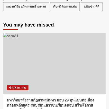
พิเศษ
ผลงานวิจัย นวัตกรรมสร้างสรรค์
กระบวน
เรียนดี กิจกรรมเด่น
แฟ้มข่าวดีดี
ทัศน์
ใหม่
ใน
You may have missed
การ
จัดการ
เรียน
การ
สอน
ภาษา
จีน
ณ
Yunnan
Normal
U.
ข่าวล่ามาแรง
มหาวิทยาลัยราชภัฏสวนสุนันทา มอบ 29 ทุนแบบต่อเนื่อง
ตลอดหลักสูตร สนับสนุนเยาวชนเรียนจนจบ สร้างโอกาส