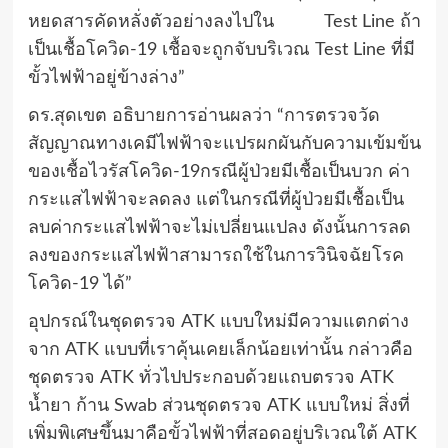
หยดสารคัดหลั่งตัวอย่างลงไปใน
Test Line
ถ้า
เป็นเชื้อโควิด-
19
เชื้อจะถูกจับบริเวณ
Test Line
ที่มี
ขั้วไฟฟ้าอยู่ข้างล่าง”
ดร.สุดเขต อธิบายการอ่านผลว่า “การตรวจวัด
สัญญาณทางเคมีไฟฟ้าจะแปรผกผันกับความเข้มข้น
ของเชื้อไวรัสโควิด-
19
กรณีผู้ป่วยมีเชื้อเป็นบวก ค่า
กระแสไฟฟ้าจะลดลง แต่ในกรณีที่ผู้ป่วยมีเชื้อเป็น
ลบค่ากระแสไฟฟ้าจะไม่เปลี่ยนแปลง ดังนั้นการลด
ลงของกระแสไฟฟ้าสามารถใช้ในการวินิจฉัยโรค
โควิด-
19
ได้”
อุปกรณ์ในชุดตรวจ
ATK
แบบใหม่มีความแตกต่าง
จาก
ATK
แบบที่เราคุ้นเคยเล็กน้อยเท่านั้น กล่าวคือ
ชุดตรวจ
ATK
ทั่วไปประกอบด้วยแถบตรวจ
ATK
น้ำยา ก้าน
Swab
ส่วนชุดตรวจ
ATK
แบบใหม่ สิ่งที่
เพิ่มพิเศษขึ้นมาคือขั้วไฟฟ้าที่สอดอยู่บริเวณใต้
ATK