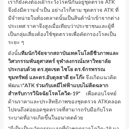
เราก็ยังคงต้องเฝ้าระวังโรคนี้กันอยู่ชุดตรวจ
ATK
จึงยังมีความจำเป็น อย่างไรก็ตาม ชุดตรวจ
ATK
ที่
มีจำหน่ายในท้องตลาดนั้นเป็นสินค้านำเข้าจากต่าง
ประเทศ ราคาจึงสูงเมื่อเทียบว่าประชาชนและผู้ที่
เป็นกลุ่มเสี่ยงต้องใช้ชุดตรวจเพื่อคัดกรองโรคเป็น
ระยะ ๆ
ดังนั้น
ทีมนักวิจัยจากสถาบันเทคโนโลยีชีวภาพและ
วิศวกรรมพันธุศาสตร์ จุฬาลงกรณ์มหาวิทยาลัย
ประกอบด้วย ดร.สุดเขต ไชโย ดร.จักรพรรณ
ขุมทรัพย์ และดร.อับดุลฮาดี ยะโก๊ะ
จึงเกิดแนวคิด
พัฒนา
“
ATK
ร่วมกับเคมีไฟฟ้าแบบไม่ติดฉลาก
สำหรับการวินิจฉัยโรคโควิด-19”
เพื่อตอบโจทย์
ด้านราคาและประสิทธิภาพของชุดตรวจ
ATK
ตลอด
ไปจนถึงต่อยอดชุดตรวจที่สามารถรับมือกับโรค
ระบาดที่อาจเกิดขึ้นในอนาคตด้วย