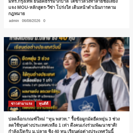
มทร.กรุงเทพ ยันยึดธรรมาภิบาล โต้ข่าวลวงทำลายชื่อเสียง
แจง MOU-หลักสูตร-วีซ่า โปร่งใส เดินหน้าดำเนินการตาม
กฎหมาย
admin
06/08/2026
0
ข่าวล่ามาแรง
ทุนดีดี
ปลดล็อกเกณฑ์ใหม่ “ทุน พสวท.” รื้อข้อผูกมัดยืดหยุ่น 3 ช่วง
ลดใช้ทุนต่างประเทศเหลือ 1 เท่า ดึงคนเก่งร่วมพัฒนาชาติ!
กำลังเปิดรับ ม.ปลาย ชิง 40 ทุน เรียนต่อต่างประเทศวันนี้