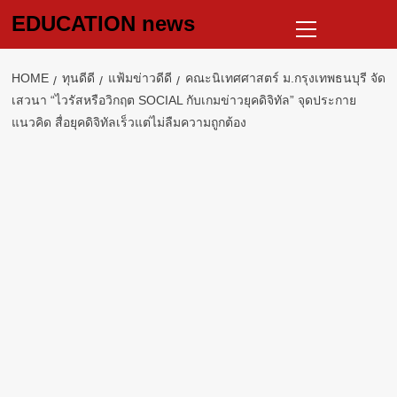
Skip
Primary
EDUCATION news
to
Menu
content
HOME
ทุนดีดี
แฟ้มข่าวดีดี
คณะนิเทศศาสตร์ ม.กรุงเทพธนบุรี จัด
เสวนา “ไวรัสหรือวิกฤต SOCIAL กับเกมข่าวยุคดิจิทัล” จุดประกาย
แนวคิด สื่อยุคดิจิทัลเร็วแต่ไม่ลืมความถูกต้อง