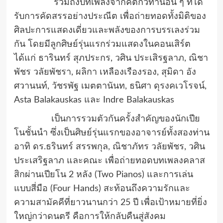
รวมถึงบทเพลงจากคีตกวีท่านอื่น ๆ ที่ได้
รับการคัดสรรอย่างประณีต เพื่อถ่ายทอดทั้งมิติของ
ศิลปะการแสดงเดี่ยวและพลังของการบรรเลงร่วม
กัน โดยมีลูกศิษย์รุ่นแรกร่วมแสดงในคอนเสิร์ต
ได้แก่ ธารินทร์ สุภประกร, วศิน ประเสิรฐลาภ, ณิชา
พัชร วลัยพัชรา, ผลิกา เหลืองเรืองรอง, สุมิดา อัง
ศวานนท์, วัชรพัฐ เมตตานันท, ธนิศา ดุรงคเวโรจน์,
Asta Balakauskas และ Indre Balakauskas
เป็นการรวมตัวกันครั้งสำคัญของนักเปีย
โนชั้นนำ ซึ่งเป็นศิษย์รุ่นแรกของอาจารย์ทั้งสองท่าน
อาทิ ดร.ธรินทร์ สรรพกุล, ณิชาภัทร วลัยพัชร, วศิน
ประเสริฐลาภ และคณะ เพื่อถ่ายทอดบทเพลงคลาส
สิกผ่านเปียโน 2 หลัง (Two Pianos) และการเล่น
แบบสี่มือ (Four Hands) สะท้อนถึงความรักและ
ความสามัคคีที่ยาวนานกว่า 25 ปี เพื่อเป้าหมายที่ยิ่ง
ใหญ่กว่าดนตรี คือการให้กลับคืนสู่สังคม