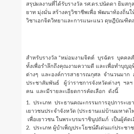
สรุปผลงานที่ได้รับรางวัล รศ.ดร.ปนัดดา ยิมสก
ยาท มุ่งมั่น สร้างครูวิชาชีพเพื่อ พัฒนาท้องถิ
วิชาเอกจิตวิทยาและการแนะแนว ดุษฎีบัณฑิ
สำหรับรางวัล “หม่อมงามจิตต์ บุรฉัตร บุคคล
ทั้งเพื่อรำลึกถึงคุณงามความดี และเพื่อทำบุญ
ต่างๆ และองค์การสาธารณกุศล จำนวนมาก 
ประชาสัมพันธ์ ผู้ว่าราชการจังหวัดต่างๆ ฯลฯ 
คน และมีรายละเอียดการคัดเลือก ดังนี้
1. ประเภท ประธานคณะกรรมการอุปการะเยา
เยาวชนประจำจังหวัด (ประธานแม่บ้านมหาดไทยจ
เพื่อเยาวชน ในพระบรมราชินูปถัมภ์ เป็นผู้คัดเ
2. ประเภท ผู้บำเพ็ญประโยชน์ดีเด่นแก่ประช