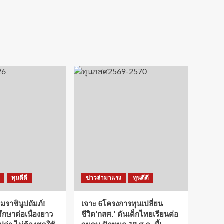
ทุนดีดี
ข่าวล่ามาแรง
ทุนดีดี
ราชินูปถัมภ์!
เจาะ 6โครงการทุนเปลี่ยน
กษาต่อเนื่องยาว
ชีวิต’กสศ.’ ดันเด็กไทยเรียนต่อ