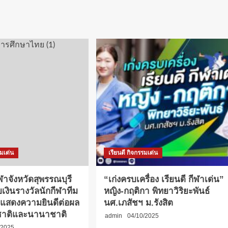
รมเด่น
เรียนดี กิจกรรมเด่น
ฬาจังหวัดสุพรรณบุรี
“เก่งครบเครื่อง เรียนดี กีฬาเด่น”
บเงินรางวัลนักกีฬาทีม
หญิง-กฤติกา พิทยาวิริยะพันธ์
มแสดงความยินดีต่อผล
นศ.เภสัชฯ ม.รังสิต
ชาติและนานาชาติ
admin
04/10/2025
/2025