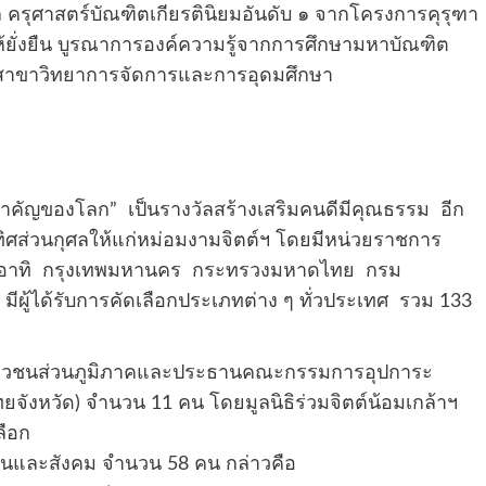
ุล ครุศาสตร์บัณฑิตเกียรตินิยมอันดับ ๑ จากโครงการคุรุฑา
่นให้ยั่งยืน บูรณาการองค์ความรู้จากการศึกษามหาบัณฑิต
ตสาขาวิทยาการจัดการและการอุดมศึกษา
สำคัญของโลก” เป็นรางวัลสร้างเสริมคนดีมีคุณธรรม อีก
อุทิศส่วนกุศลให้แก่หม่อมงามจิตต์ฯ โดยมีหน่วยราชการ
อาทิ กรุงเทพมหานคร กระทรวงมหาดไทย กรม
มีผู้ได้รับการคัดเลือกประเภทต่าง ๆ ทั่วประเทศ รวม 133
วชนส่วนภูมิภาคและประธานคณะกรรมการอุปการะ
ังหวัด) จำนวน 11 คน โดยมูลนิธิร่วมจิตต์น้อมเกล้าฯ
ลือก
าชนและสังคม จำนวน 58 คน กล่าวคือ