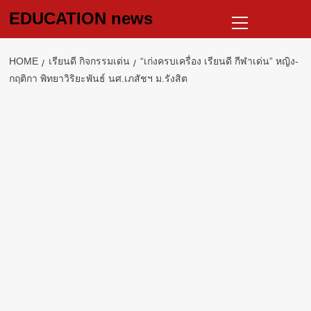
Skip
Primary
EDUCATION news
to
Menu
content
HOME
เรียนดี กิจกรรมเด่น
“เก่งครบเครื่อง เรียนดี กีฬาเด่น” หญิง-
กฤติกา พิทยาวิริยะพันธ์ นศ.เภสัชฯ ม.รังสิต