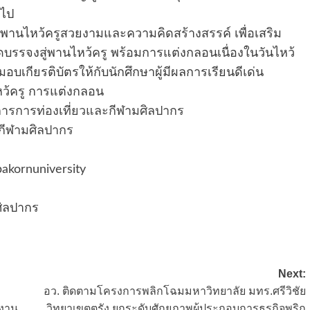
บไป
หว้ครูสวยงามและความคิดสร้างสรรค์ เพื่อเสริม
ดบรรจงสู่พานไหว้ครู พร้อมการแต่งกลอนเนื่องในวันไหว้
บเกียรติบัตรให้กับนักศึกษาผู้มีผลการเรียนดีเด่น
ว้ครู การแต่งกลอน
รการท่องเที่ยวและกีฬามศิลปากร
กีฬามศิลปากร
pakornuniversity
ศิลปากร
Next:
อว. ติดตามโครงการพลิกโฉมมหาวิทยาลัย มทร.ศรีวิชัย
นงาน
วิทยาเขตตรัง ยกระดับศักยภาพผู้ประกอบการธุรกิจพริก