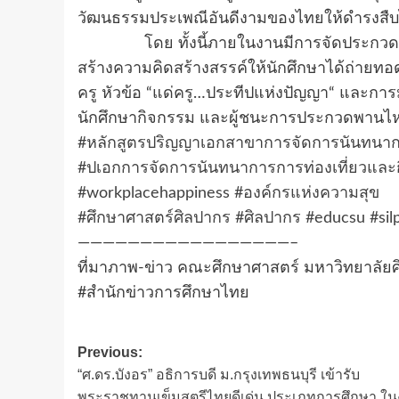
วัฒนธรรมประเพณีอันดีงามของไทยให้ดำรงสื
โดย ทั้งนี้ภายในงานมีการจัดประกวดพานไ
สร้างความคิดสร้างสรรค์ให้นักศึกษาได้ถ่ายทอ
ครู หัวข้อ “แด่ครู…ประทีปแห่งปัญญา“ และการมอ
นักศึกษากิจกรรม และผู้ชนะการประกวดพานไห
#หลักสูตรปริญญาเอกสาขาการจัดการนันทนากา
#ปเอกการจัดการนันทนาการการท่องเที่ยวและ
#workplacehappiness
#องค์กรแห่งความสุข
#ศึกษาศาสตร์ศิลปากร
#ศิลปากร
#educsu
#sil
—————————————————–
ที่มาภาพ-ข่าว คณะศึกษาศาสตร์ มหาวิทยาลัย
#สำนักข่าวการศึกษาไทย
Post
Previous:
“ศ.ดร.บังอร” อธิการบดี ม.กรุงเทพธนบุรี เข้ารับ
navigation
พระราชทานเข็มสตรีไทยดีเด่น ประเภทการศึกษา ใ