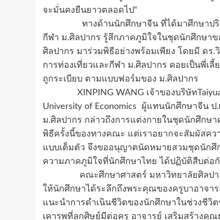
จะมั่นคงยืนยาวตลอดไป“
ทางด้านนักศึกษาจีน ที่ได้มาศึกษาปริญญ
กีฬา ม.ศิลปากร รู้สึกภาคภูมิใจในชุดนักศึกษ
ศิลปากร มาร่วมพิธีอย่างพร้อมเพียง โดยมี ดร
การท่องเที่ยวและกีฬา ม.ศิลปากร คอยเป็นพี่เ
ถูกระเบียบ ตามแบบฟอร์มของ ม.ศิลปากร
XINPING WANG​ เจ้าของบริษัท​Taiyua
University of​ Economics​
ผู้แทนนักศึกษาจีน 
ม.ศิลปากร กล่าวถึงการแต่งกายในชุดนักศึกษาคร
พิธีครั้งนี้ของทางคณะ แต่เราอยากจะสัมผัสคว
แบบเต็มตัว จึงขออนุญาตนัดหมายสวมชุดนักศึก
ความภาคภูมิใจที่นักศึกษาไทย ได้ปฏิบัติสืบต่อ
คณะศึกษาศาสตร์ มหาวิทยาลัยศิลปากร ได้จ
ให้นักศึกษาได้ระลึกถึงพระคุณของครูบาอาจารย
แนะนำการดำเนินชีวิตของนักศึกษาในช่วงชีวิต
เคารพที่ลูกศิษย์มีต่อครู อาจารย์ เสริมสร้าง