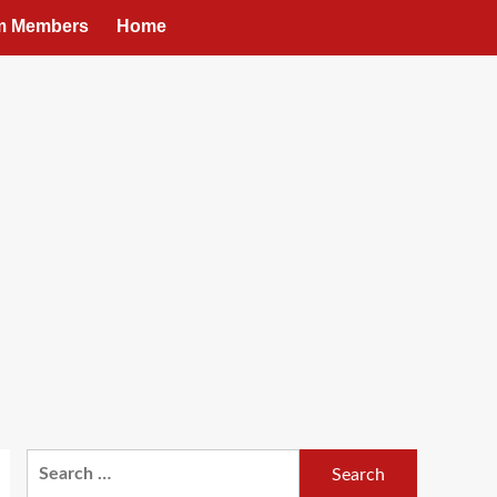
um Members
Home
Search
for: