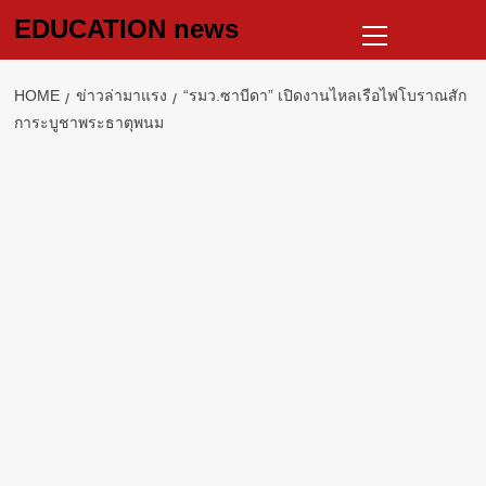
Skip
Primary
EDUCATION news
to
Menu
content
HOME
ข่าวล่ามาแรง
“รมว.ซาบีดา” เปิดงานไหลเรือไฟโบราณสัก
การะบูชาพระธาตุพนม