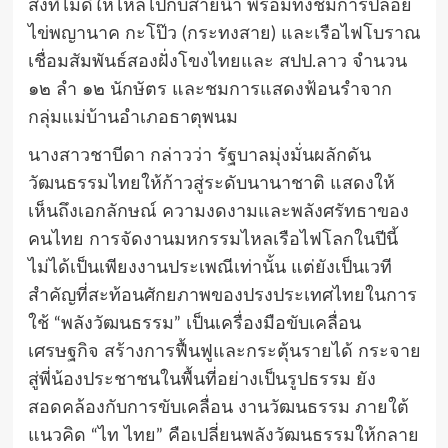
สิ่งที่ไม่ดีให้ไหลไปกับสายน้ำ พร้อมทั้งชมการปล่อย
ไข่พญานาค กะโป๊ว (กระทงสาย) และเรือไฟโบราณ
เชื่อมสัมพันธ์สองฝั่งโขงไทยและ สปป.ลาว จำนวน
๑๒ ลำ ๑๒ นักษัตร และชมการแสดงฟ้อนรำจาก
กลุ่มแม่บ้านอำเภอธาตุพนม
นางสาวชาบีดา กล่าวว่า รัฐบาลมุ่งมั่นผลักดัน
วัฒนธรรมไทยให้ก้าวสู่ระดับนานาชาติ แสดงให้
เห็นถึงเอกลักษณ์ ความงดงามและพลังศรัทธาของ
คนไทย การจัดงานมหกรรมไหลเรือไฟโลกในปีนี้
ไม่ได้เป็นเพียงงานประเพณีเท่านั้น แต่ยังเป็นเวที
สำคัญที่สะท้อนศักยภาพของปรงประเทศไทยในการ
ใช้ “พลังวัฒนธรรม” เป็นเครื่องมือขับเคลื่อน
เศรษฐกิจ สร้างการฟื้นฟูและกระตุ้นรายได้ กระจาย
สู่พี่น้องประชาชนในพื้นที่อย่างเป็นรูปธรรม ยัง
สอดคล้องกับการขับเคลื่อน งานวัฒนธรรม ภายใต้
แนวคิด “ไท ไทย” คือเปลี่ยนพลังวัฒนธรรมให้กลาย