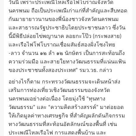
วันนี้ เพราะประเพณีไหลเรือไฟโบราณจังหวัด
นครพนม ถือเป็นประเพณีเก่าแก่ที่สำคัญและสืบทอด
กันมายายาวนานของพี่น้องชาวจังหวัดนครพนม
และสาธารณรัฐประชาธิบไตยประชาชนลาว ซึ่งวัน
นี้มีพิธีปล่อยไข่พญานาค ลอยกะโป๊ว (กระพงสาย)
และเรือไฟโฟโบราณเชื่อมสัมธ์สองฝั่งโซงไทย
-ลาว จำนวน ๑๒ ลำ ๑๒ นักษัตร เป็นการสะท้อนถึง
ความร่วมมือ และสายใยทางวัฒนธรรมที่แน่นแฟ้น
ของประชาชนทั้งสองประเทศ” รมว.วธ. กล่าว
อย่างไรก็ตาม กระทรวงวัฒนธรรมจะเดินหน้าส่ง
เสริมการท่องเที่ยวเชิงวัฒนธรรมของจังหวัด
นครพนมอย่างต่อเนื่อง โดยมุ่งใช้ “ทุนทาง
วัฒนธรรม” และ “ความคิดสร้างสรรค์” มาต่อยอด
ให้เกิดมูลค่าทางเศรษฐกิจ ที่สำคัญผลักดันกิจกรรม
ทางวัฒนธรรมที่สะท้อนอัตลักษณ์ของพื้นที่ เช่น
ประเพณีไหลเรือไฟ การแสดงพื้นบ้าน และ