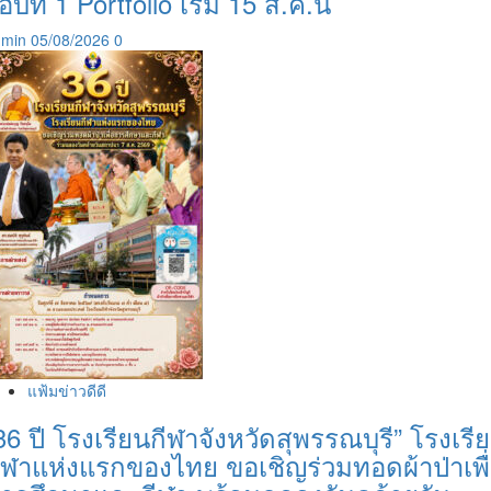
อบที่ 1 Portfolio เริ่ม 15 ส.ค.นี้
dmin
05/08/2026
0
แฟ้มข่าวดีดี
36 ปี โรงเรียนกีฬาจังหวัดสุพรรณบุรี” โรงเรี
ีฬาแห่งแรกของไทย ขอเชิญร่วมทอดผ้าป่าเพื