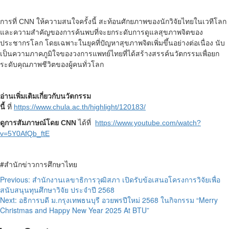
การที่ CNN ให้ความสนใจครั้งนี้ สะท้อนศักยภาพของนักวิจัยไทยในเวทีโลก
และความสำคัญของการค้นพบที่จะยกระดับการดูแลสุขภาพจิตของ
ประชากรโลก โดยเฉพาะในยุคที่ปัญหาสุขภาพจิตเพิ่มขึ้นอย่างต่อเนื่อง นับ
เป็นความภาคภูมิใจของวงการแพทย์ไทยที่ได้สร้างสรรค์นวัตกรรมเพื่อยก
ระดับคุณภาพชีวิตของผู้คนทั่วโลก
อ่านเพิ่มเติมเกี่ยวกับนวัตกรรม
นี้
ที่
https://www.chula.ac.th/highlight/120183/
ดูการสัมภาษณ์โดย
CNN
ได้ที่
https://www.youtube.com/watch?
v=5Y0AfQb_ftE
#สำนักข่าวการศึกษาไทย
Post
Previous:
สำนักงานเลขาธิการวุฒิสภา เปิดรับข้อเสนอโครงการวิจัยเพื่อ
สนับสนุนทุนศึกษาวิจัย ประจำปี 2568
navigation
Next:
อธิการบดี ม.กรุงเทพธนบุรี อวยพรปีใหม่ 2568 ในกิจกรรม “Merry
Christmas and Happy New Year 2025 At BTU”