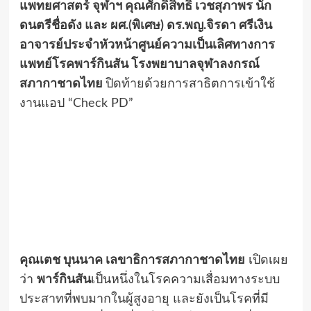
แพทยศาสตร์ จุฬาฯ คุณศักดิ์สิทธิ์ เวชสุภาพร นัก
ดนตรีชื่อดัง และ ผศ.(พิเศษ) ดร.พญ.จิรดา ศรีเงิน
อาจารย์ประจำหัวหน้าศูนย์ความเป็นเลิศทางการ
แพทย์โรคพาร์กินสัน โรงพยาบาลจุฬาลงกรณ์
สภากาชาดไทย
ปิดท้ายด้วยการสาธิตการเข้าใช้
งานแอป “Check PD”
คุณเตช บุนนาค เลขาธิการสภากาชาดไทย
เปิดเผย
ว่า
พาร์กินสัน
เป็นหนึ่งในโรคความเสื่อมทางระบบ
ประสาทที่พบมากในผู้สูงอายุ และยังเป็นโรคที่มี