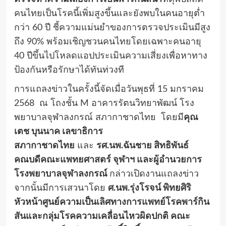
คนไทยเป็นโรคนี้เพิ่มสูงขึ้นและยังพบในคนอายุต่ำ
กว่า 60 ปี ชี้ความแม่นยำของการตรวจประเมินมีสูง
ถึง 90% พร้อมเชิญชวนคนไทยโดยเฉพาะคนอายุ
40 ปีขึ้นไปโหลดแอปประเมินความเสี่ยงเพื่อหาทาง
ป้องกันหรือรักษาได้ทันท่วงที
การแถลงข่าวในครั้งนี้จัดเมื่อวันพุธที่ 15 มกราคม
2568 ณ โถงชั้น M อาคารรัตนวิทยาพัฒน์ โรง
พยาบาลจุฬาลงกรณ์ สภากาชาดไทย โดยมี
คุณ
เตช บุนนาค เลขาธิการ
สภากาชาดไทย
และ
รศ.นพ.ฉันชาย สิทธิพันธ์
คณบดีคณะแพทยศาสตร์ จุฬาฯ และผู้อำนวยการ
โรงพยาบาลจุฬาลงกรณ์
กล่าวเปิดงานแถลงข่าว
จากนั้นมีการเสวนาโดย
ศ.นพ.รุ่งโรจน์ พิทยศิริ
หัวหน้าศูนย์ความเป็นเลิศทางการแพทย์โรคพาร์กิน
สันและกลุ่มโรคความเคลื่อนไหวผิดปกติ คณะ