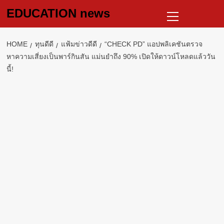
Skip
Primary
EDUCATION news
to
Menu
content
HOME
ทุนดีดี
แฟ้มข่าวดีดี
“CHECK PD” แอปพลิเคชันตรวจ
หาความเสี่ยงเป็นพาร์กินสัน แม่นยำถึง 90% เปิดให้ดาวน์โหลดแล้ววัน
นี้!